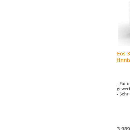
Eos 
finn
elekt
Edels
- Für 
gewer
- Sehr
komple
- Star
schnel
- Für 
- Stei
3.989