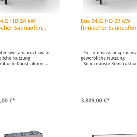
34.G HD 24 kW
Eos 34.G HD 27 kW
ischer Saunaofen
finnischer Saunaofen
rischer Standofen aus
elektrischer Standof
tahl
Edelstahl
intensive, anspruchsvolle
- Für intensive, anspruchsv
bliche Nutzung
gewerbliche Nutzung
 robuste Konstruktion,
- Sehr robuste Konstruktio
tt aus Edelstahl
komplett aus Edelstahl
ke Luftkonvektion und
- Starke Luftkonvektion un
le Aufheizzeiten
schnelle Aufheizzeiten
Kabinenvolumen: 35 - 40 m³
- Für Kabinenvolumen: 40 -
nkammer: 45 kg
- Steinkammer: 45 kg
In den Warenkorb
In den Warenkor
,00 €*
3.809,00 €*