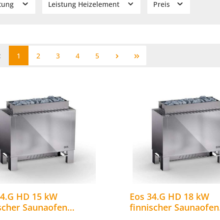
stung
Leistung Heizelement
Preis
1
2
3
4
5
34.G HD 15 kW
Eos 34.G HD 18 kW
ischer Saunaofen
finnischer Saunaofen
rischer Standofen aus
elektrischer Standof