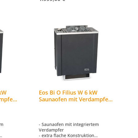
 kW
Eos Bi O Filius W 6 kW
ampfer
Saunaofen mit Verdampfer
biofen
Verdampferofen Combiofen
Anthrazit
em
- Saunaofen mit integriertem
Verdampfer
- extra flache Konstruktion