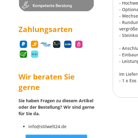
- Hochwe
- Option
- Wechse
- Rundum
Zahlungsarten
vergröße
- Steink
- Anschl
- Einbau
- Leistun
Im Liefe
Wir beraten Sie
- 1 x Eo
gerne
Sie haben Fragen zu diesem Artikel
oder der Bestellung? Wir sind gerne
für Sie da.
info@stilwelt24.de