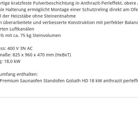
rtige kratzfeste Pulverbeschichtung in Anthrazit-Perleffekt, obe
ale Halterung ermöglicht Montage einer Schutzreling direkt am Of
l der Heizstäbe ohne Steinentnahme
 überarbeitete und verbesserte Konstruktion mit perfekter Bala
rten Luftkanälen
orb mit ca. 75 kg Steinvolumen
uss: 400 V 3N AC
maße: 825 x 960 x 470 mm (HxBxT)
g: 18,0 kW
rumfang enthalten:
s Premium Saunaofen Standofen Goliath HD 18 kW anthrazit perleff