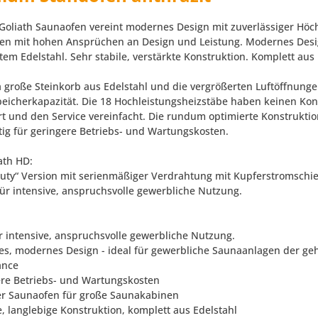
Goliath Saunaofen vereint modernes Design mit zuverlässiger Höch
en mit hohen Ansprüchen an Design und Leistung. Modernes Desig
tem Edelstahl. Sehr stabile, verstärkte Konstruktion. Komplett au
a große Steinkorb aus Edelstahl und die vergrößerten Luftöffnunge
icherkapazität. Die 18 Hochleistungsheizstäbe haben keinen Kon
rt und den Service vereinfacht. Die rundum optimierte Konstruktion
itig für geringere Betriebs- und Wartungskosten.
ath HD:
uty“ Version mit serienmäßiger Verdrahtung mit Kupferstromsch
für intensive, anspruchsvolle gewerbliche Nutzung.
hr intensive, anspruchsvolle gewerbliche Nutzung.
tes, modernes Design - ideal für gewerbliche Saunaanlagen der g
ance
ere Betriebs- und Wartungskosten
er Saunaofen für große Saunakabinen
e, langlebige Konstruktion, komplett aus Edelstahl