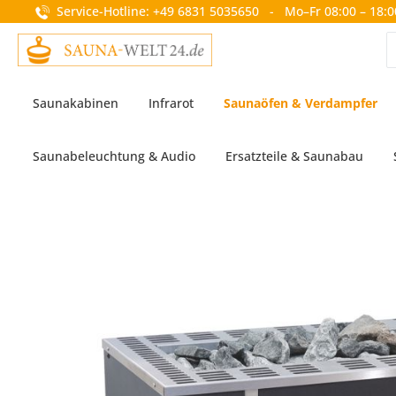
Service-Hotline: +49 6831 5035650 - Mo–Fr 08:00 – 18:0
springen
Zur Hauptnavigation springen
Saunakabinen
Infrarot
Saunaöfen & Verdampfer
Saunabeleuchtung & Audio
Ersatzteile & Saunabau
Bildergalerie überspringen