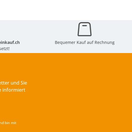
inkauf.ch
Bequemer Kauf auf Rechnung
etzt!
tter und Sie
 informiert
nd bin mit