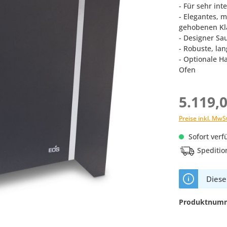
- Für sehr in
- Elegantes, 
gehobenen Kl
- Designer Sa
- Robuste, la
- Optionale H
Ofen
5.119,
Preise inkl. MwS
Sofort verfü
Speditio
Dieser
Produktnum