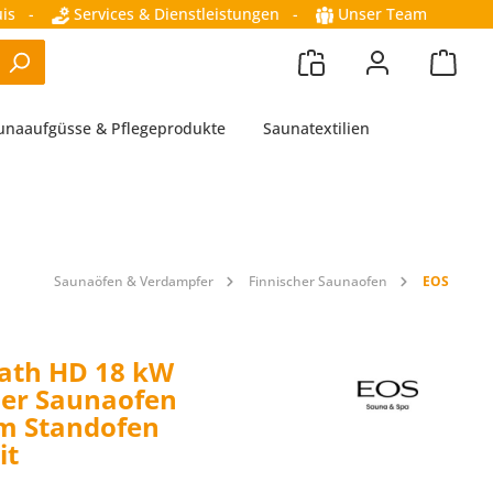
is
-
Services & Dienstleistungen
-
Unser Team
unaaufgüsse & Pflegeprodukte
Saunatextilien
Saunaöfen & Verdampfer
Finnischer Saunaofen
EOS
iath HD 18 kW
her Saunaofen
m Standofen
it