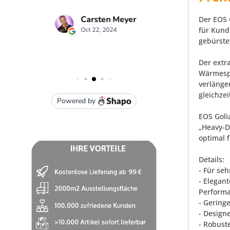
Der EOS 
für Kund
gebürste
Der extr
Wärmespe
verlänge
gleichze
EOS Goli
„Heavy-D
optimal 
Details:
- Für se
- Elegan
Perform
- Gering
- Design
- Robust