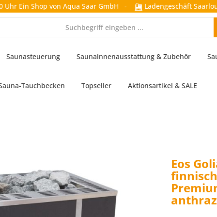
0 Uhr
Ein Shop von Aqua Saar GmbH
-
Ladengeschäft Saarlou
Saunasteuerung
Saunainnenausstattung & Zubehör
Sa
Sauna-Tauchbecken
Topseller
Aktionsartikel & SALE
Eos Gol
finnisc
Premiu
anthraz