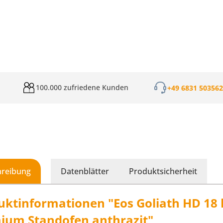
100.000 zufriedene Kunden
+49 6831 50356
hreibung
Datenblätter
Produktsicherheit
uktinformationen "Eos Goliath HD 18
ium Standofen anthrazit"