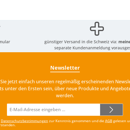
mular
günstiger Versand in die Schweiz via:
meine
separate Kundenanmeldung vorausges
Newsletter
Sie jetzt einfach unseren regelmäßig erscheinenden Newsle
ts unter den Ersten sein, über neue Produkte und Angebote
werden.
E-
Mail-
Adresse*
e
Datenschutzbestimmungen
zur Kenntnis genommen und die
AGB
gelesen u
rstanden.