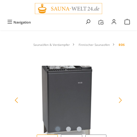
alt springen
Navigation
Saunaöfen & Verdampfer
Finnischer Saunaofen
EOS
Bildergalerie überspringen