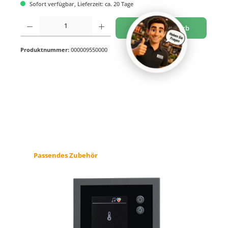
Sofort verfügbar, Lieferzeit: ca. 20 Tage
Produkt Anzahl: Gib den gewünschten Wert ein oder benutze die Schaltflächen um di
In den Warenkorb
Produktnummer:
000009550000
Produktgalerie überspringen
Passendes Zubehör