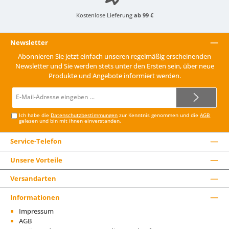
Kostenlose Lieferung
ab 99 €
Newsletter
Abonnieren Sie jetzt einfach unseren regelmäßig erscheinenden
Newsletter und Sie werden stets unter den Ersten sein, über neue
Produkte und Angebote informiert werden.
E-
Mail-
Adresse*
Ich habe die
Datenschutzbestimmungen
zur Kenntnis genommen und die
AGB
gelesen und bin mit ihnen einverstanden.
Service-Telefon
Unsere Vorteile
Versandarten
Informationen
Impressum
AGB