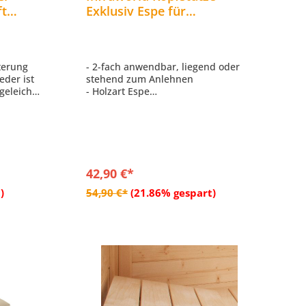
ft
Exklusiv Espe für
kabine
Saunakabine Saunazubehör
B6614
sterung
- 2-fach anwendbar, liegend oder
eder ist
stehend zum Anlehnen
geleicht
- Holzart Espe
en
- Größe ca. 45 x 9 x 35 cm
f und
chmatte
42,90 €*
ert, dass
b
In den Warenkorb
)
54,90 €*
(21.86% gespart)