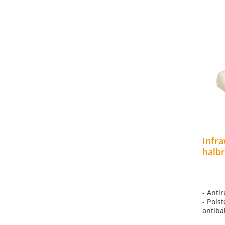
Infr
halbr
Pols
Beig
- Anti
- Pols
antibak
- Schw