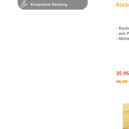
Rück
Saun
W44
- Rück
- aus 
- Abme
35,95
46,90