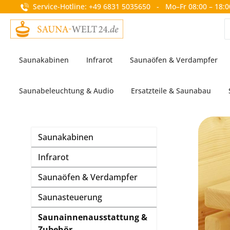
Service-Hotline: +49 6831 5035650 - Mo–Fr 08:00 – 18:0
springen
Zur Hauptnavigation springen
Saunakabinen
Infrarot
Saunaöfen & Verdampfer
Saunabeleuchtung & Audio
Ersatzteile & Saunabau
Saunakabinen
Infrarot
Saunaöfen & Verdampfer
Saunasteuerung
Saunainnenausstattung &
Zubehör