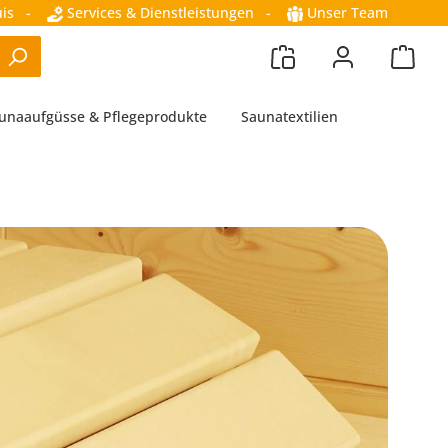
is
-
Services & Dienstleistungen
-
Unser Team
unaaufgüsse & Pflegeprodukte
Saunatextilien