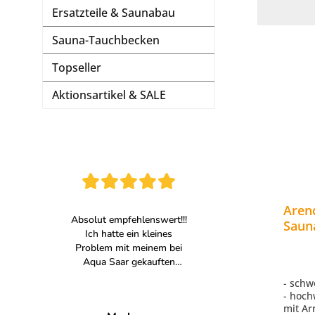
Ersatzteile & Saunabau
Sauna-Tauchbecken
Topseller
Aktionsartikel & SALE
Aren
Saun
Saun
- sch
- hoch
mit Ar