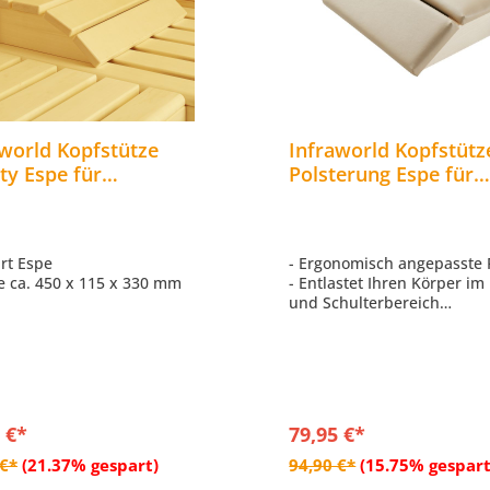
aworld Kopfstütze
Infraworld Kopfstütz
ty Espe für
Polsterung Espe für
akabine Saunazubehör
Saunakabine Saunaz
4
art Espe
- Ergonomisch angepasste
e ca. 450 x 115 x 330 mm
- Entlastet Ihren Körper i
und Schulterbereich
- Weiche, komfortable Pol
- Holzart Espe
- Größe ca. 45,5 x 11,5 x 3
 €*
79,95 €*
In den Warenkorb
In den Warenkor
 €*
(21.37% gespart)
94,90 €*
(15.75% gespart