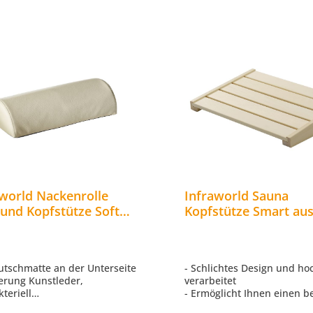
aworld Nackenrolle
Infraworld Sauna
und Kopfstütze Soft
Kopfstütze Smart au
terung für Saunakabine
Saunazubehör Rücke
e
Saunakopfstütze Hol
rutschmatte an der Unterseite
- Schlichtes Design und ho
terung Kunstleder,
verarbeitet
teriell
- Ermöglicht Ihnen einen b
eiß- und speichelbeständig
Liegekomfort