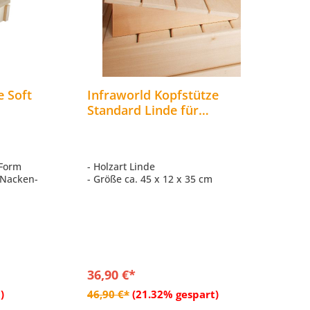
e Soft
Infraworld Kopfstütze
Standard Linde für
ubehör
Saunakabine Saunazubehör
B6613
 Form
- Holzart Linde
m Nacken-
- Größe ca. 45 x 12 x 35 cm
sterung
2,5 cm
36,90 €*
b
In den Warenkorb
)
46,90 €*
(21.32% gespart)