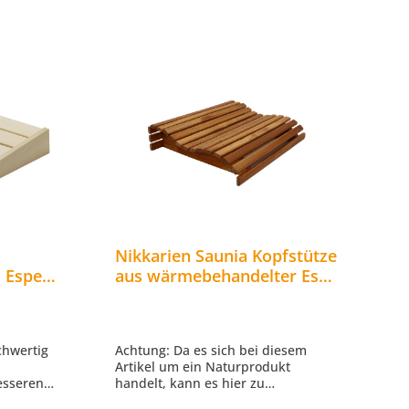
Nikkarien Saunia Kopfstütze
s Espe
aus wärmebehandelter Espe
nlehne
geölt 429L
z
chwertig
Achtung: Da es sich bei diesem
Artikel um ein Naturprodukt
esseren
handelt, kann es hier zu
Farbabweichungen- und