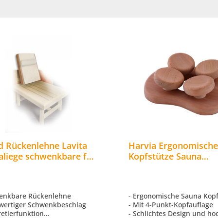
d Rückenlehne Lavita
Harvia Ergonomisch
aliege schwenkbare für
Kopfstütze Sauna
akabinen
Kopfstütze Ergonomi
Red Cedar
wenkbare Rückenlehne
- Ergonomische Sauna Kop
wertiger Schwenkbeschlag
- Mit 4-Punkt-Kopfauflage
retierfunktion
- Schlichtes Design und ho