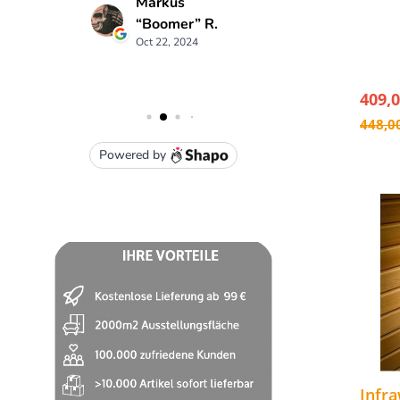
- idea
409,0
448,0
Infr