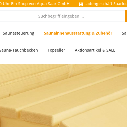
0 Uhr
Ein Shop von Aqua Saar GmbH
-
Ladengeschäft Saarlou
Saunasteuerung
Saunainnenausstattung & Zubehör
Sa
Sauna-Tauchbecken
Topseller
Aktionsartikel & SALE