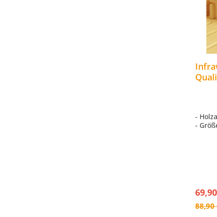
Infr
Quali
Saun
B669
- Holz
- Größ
69,90
88,90