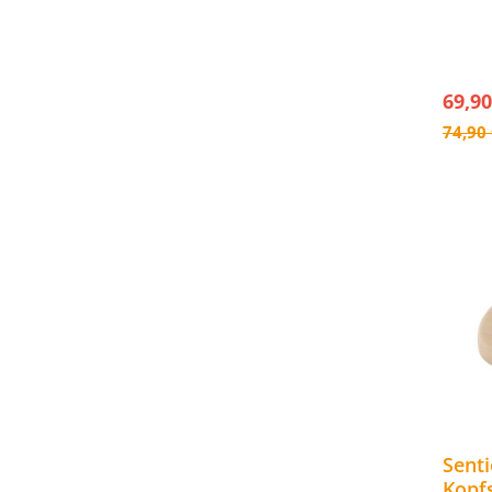
- Größ
- Farb
69,90
74,90
Sent
Kopf