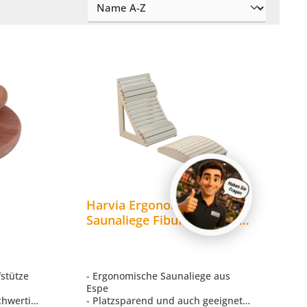
e
Harvia Ergonomische
Saunaliege Fibuflex Sauna
sch
Rückenlehne Kopfstütze
Espe
fstütze
- Ergonomische Saunaliege aus
Espe
chwertig
- Platzsparend und auch geeignet