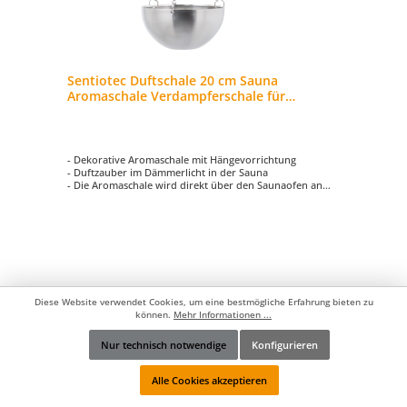
Sentiotec Duftschale 20 cm Sauna
Aromaschale Verdampferschale für
Saunaaufgüsse
- Dekorative Aromaschale mit Hängevorrichtung
- Duftzauber im Dämmerlicht in der Sauna
- Die Aromaschale wird direkt über den Saunaofen an
der Saunawand montiert
- Füllen Sie Wasser und einige Tropfen Aromaöl in die
warme Schale und schon entfaltet sich Ihr Lieblingsduft
in der Sauna
37,95 €*
Diese Website verwendet Cookies, um eine bestmögliche Erfahrung bieten zu
47,90 €*
(20.77% gespart)
können.
Mehr Informationen ...
Nur technisch notwendige
Konfigurieren
In den Warenkorb
Werkzeugleiste anzeigen
Alle Cookies akzeptieren
Zum Vergleich hinzufügen