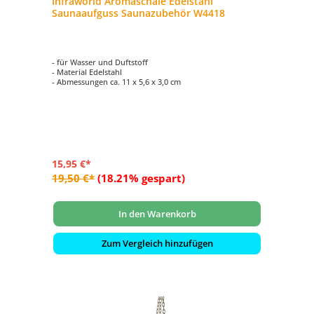
Infraworld Aromaschale Edelstahl
Saunaaufguss Saunazubehör W4418
- für Wasser und Duftstoff
- Material Edelstahl
- Abmessungen ca. 11 x 5,6 x 3,0 cm
15,95 €*
19,50 €*
(18.21% gespart)
In den Warenkorb
Zum Vergleich hinzufügen