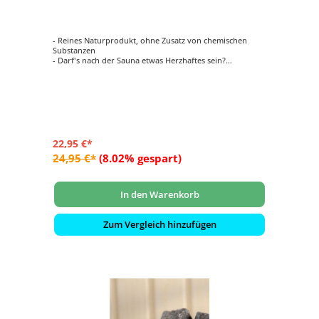
- Reines Naturprodukt, ohne Zusatz von chemischen
Substanzen
- Darf's nach der Sauna etwas Herzhaftes sein?
- Nichts schmeckt nach der Sauna besser als eine
knusprige Grillwurst!
- Die Grillwurst vom Saunaofen ist eine finnische
Spezialität mit Tradition
- Ein Blickfang für jede Sauna!
22,95 €*
24,95 €*
(8.02% gespart)
In den Warenkorb
Zum Vergleich hinzufügen