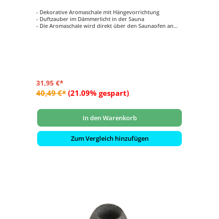
- Dekorative Aromaschale mit Hängevorrichtung
- Duftzauber im Dämmerlicht in der Sauna
- Die Aromaschale wird direkt über den Saunaofen an
der Saunawand montiert
- Füllen Sie Wasser und einige Tropfen Aromaöl in die
warme Schale und schon entfaltet sich Ihr Lieblingsduft
in der Sauna
31,95 €*
40,49 €*
(21.09% gespart)
In den Warenkorb
Zum Vergleich hinzufügen