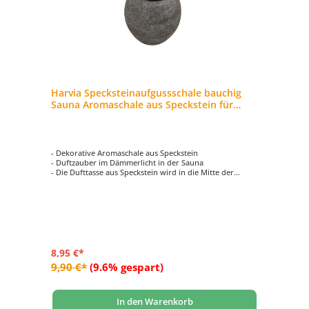
Harvia Specksteinaufgussschale bauchig
Sauna Aromaschale aus Speckstein für
Saunaaufgüsse
- Dekorative Aromaschale aus Speckstein
- Duftzauber im Dämmerlicht in der Sauna
- Die Dufttasse aus Speckstein wird in die Mitte der
Saunasteine plaziert
- Füllen Sie Wasser und einige Tropfen Aromaöl in das
warme Gefäß und schon entfaltet sich Ihr Lieblingsduft in
der Sauna
8,95 €*
9,90 €*
(9.6% gespart)
In den Warenkorb