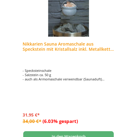
Nikkarien Sauna Aromaschale aus
Speckstein mit Kristallsalz inkl. Metallkette
844
- Specksteinschale
- Salzstein ca. 50 g
- auch als Armomaschale verwendbar (Saunaduft)
- inkl. 140 cm Metallkette
- Höhe ca. 6 cm
31,95 €*
34,00 €*
(6.03% gespart)
In den Warenkorb