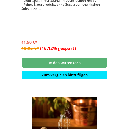
- Mehr Spaß in der Sauna- mit dem kleinen Heppu
- Reines Naturprodukt, ohne Zusatz von chemischen
Substanzen
- Dekorativer Aufgussbehälter aus Speckstein
- Ein Blickfang für jede Sauna!
41,90 €*
49,95 €*
(16.12% gespart)
In den Warenkorb
Zum Vergleich hinzufügen