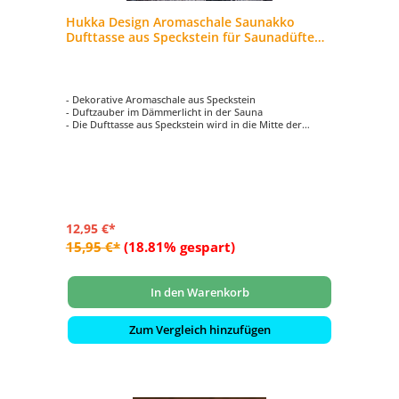
Hukka Design Aromaschale Saunakko
Dufttasse aus Speckstein für Saunadüfte
und Aufgüsse
- Dekorative Aromaschale aus Speckstein
- Duftzauber im Dämmerlicht in der Sauna
- Die Dufttasse aus Speckstein wird in die Mitte der
Saunasteine plaziert
- Füllen Sie Wasser und einige Tropfen Aromaöl in das
warme Gefäß und schon entfaltet sich Ihr Lieblingsduft in
der Sauna
12,95 €*
15,95 €*
(18.81% gespart)
In den Warenkorb
Zum Vergleich hinzufügen