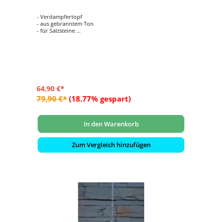
- Verdampfertopf
- aus gebranntem Ton
- für Salzsteine
- Größe ø 200 mm, Höhe 100 mm
- Farbe: rot
64,90 €*
79,90 €*
(18.77% gespart)
In den Warenkorb
Zum Vergleich hinzufügen