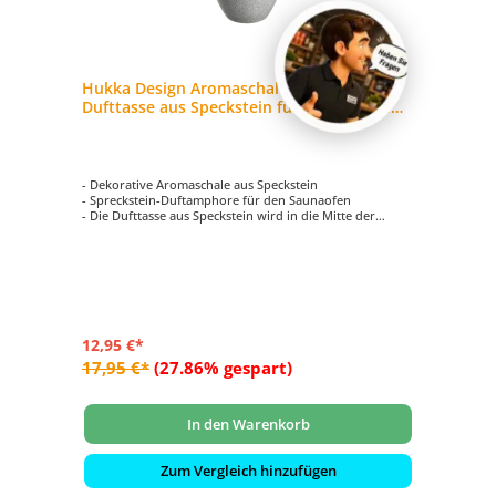
Hukka Design Aromaschale Amfora
Dufttasse aus Speckstein für Saunadüfte
und Aufgüsse
- Dekorative Aromaschale aus Speckstein
- Spreckstein-Duftamphore für den Saunaofen
- Die Dufttasse aus Speckstein wird in die Mitte der
Saunasteine plaziert
- Füllen Sie Wasser und einige Tropfen Aromaöl in das
warme Gefäß und schon entfaltet sich Ihr Lieblingsduft in
der Sauna
12,95 €*
17,95 €*
(27.86% gespart)
In den Warenkorb
Zum Vergleich hinzufügen