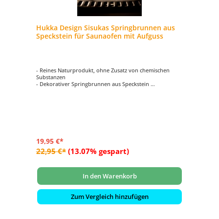
Hukka Design Sisukas Springbrunnen aus
Speckstein für Saunaofen mit Aufguss
- Reines Naturprodukt, ohne Zusatz von chemischen
Substanzen
- Dekorativer Springbrunnen aus Speckstein
- Schicker Saunabrunnen für beruhigendes Geplätscher
- Der Springbrunnen aus Speckstein wird in die Mitte der
Saunasteine plaziert
- Ein Blickfang für jede Sauna!
19,95 €*
22,95 €*
(13.07% gespart)
In den Warenkorb
Zum Vergleich hinzufügen