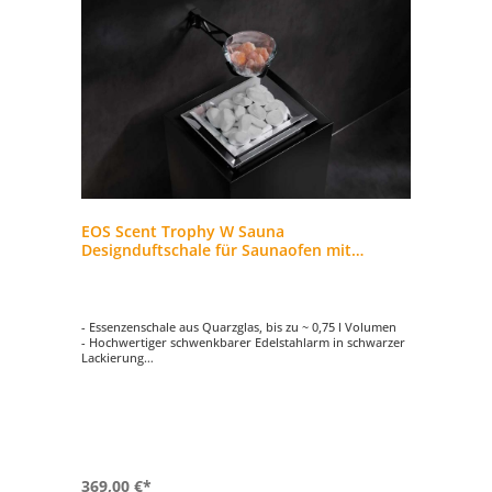
EOS Scent Trophy W Sauna
Designduftschale für Saunaofen mit
Salzsteine
- Essenzenschale aus Quarzglas, bis zu ~ 0,75 l Volumen
- Hochwertiger schwenkbarer Edelstahlarm in schwarzer
Lackierung
- Sehr einfache und schnelle Wandmontage
- Ideal für Sauna-Essenzen, ätherische Öle oder
Salzinhalations Bäder
- Inkl. Salzstücke, ca. 20 - 24 mm
369,00 €*