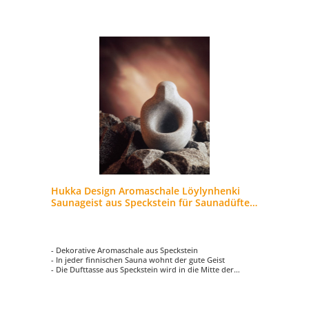
Hukka Design Aromaschale Löylynhenki
Saunageist aus Speckstein für Saunadüfte
und Aufgüsse
- Dekorative Aromaschale aus Speckstein
- In jeder finnischen Sauna wohnt der gute Geist
- Die Dufttasse aus Speckstein wird in die Mitte der
Saunasteine plaziert
- Füllen Sie Wasser und einige Tropfen Aromaöl in das
warme Gefäß und schon entfaltet sich Ihr Lieblingsduft in
der Sauna