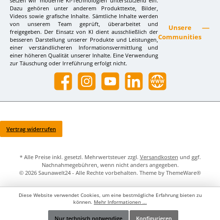
setzen wir moderne KI-Technologien unterstützend ein.
Dazu gehören unter anderem Produkttexte, Bilder,
Videos sowie grafische Inhalte. Sämtliche Inhalte werden
von unserem Team geprüft, überarbeitet und
Unsere
freigegeben. Der Einsatz von KI dient ausschließlich der
Communities
besseren Darstellung unserer Produkte und Leistungen,
einer verständlicheren Informationsvermittlung und
einer höheren Qualität unserer Inhalte. Eine Verwendung
zur Täuschung oder Irreführung erfolgt nicht.
Facebook
Instagram
YouTube
LinkedIn
Website
Vertrag widerrufen
* Alle Preise inkl. gesetzl. Mehrwertsteuer zzgl.
Versandkosten
und ggf.
Nachnahmegebühren, wenn nicht anders angegeben.
© 2026 Saunawelt24 - Alle Rechte vorbehalten. Theme by
ThemeWare®
Diese Website verwendet Cookies, um eine bestmögliche Erfahrung bieten zu
können.
Mehr Informationen ...
Nur technisch notwendige
Konfigurieren