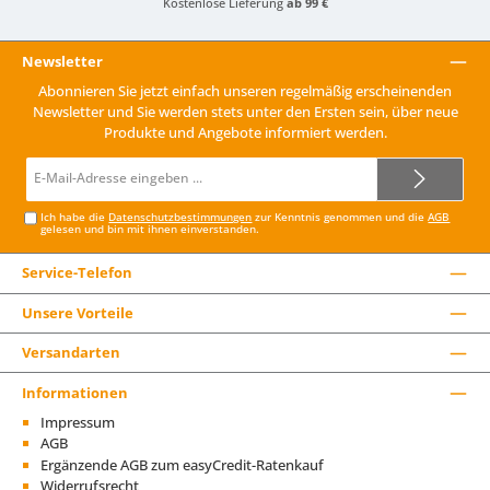
Kostenlose Lieferung
ab 99 €
Newsletter
Abonnieren Sie jetzt einfach unseren regelmäßig erscheinenden
Newsletter und Sie werden stets unter den Ersten sein, über neue
Produkte und Angebote informiert werden.
E-
Mail-
Adresse*
Ich habe die
Datenschutzbestimmungen
zur Kenntnis genommen und die
AGB
gelesen und bin mit ihnen einverstanden.
Service-Telefon
Unsere Vorteile
Versandarten
Informationen
Impressum
AGB
Ergänzende AGB zum easyCredit-Ratenkauf
Widerrufsrecht