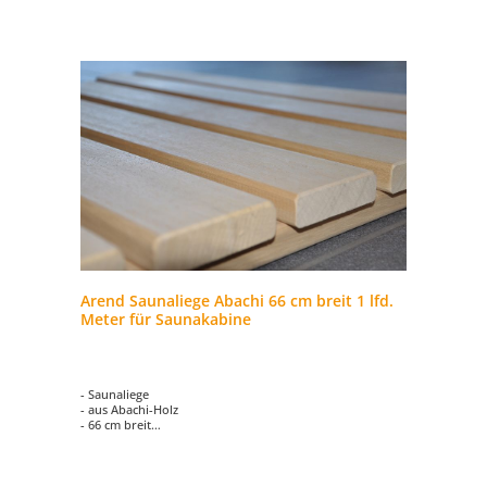
Arend Saunaliege Abachi 66 cm breit 1 lfd.
Meter für Saunakabine
- Saunaliege
- aus Abachi-Holz
- 66 cm breit
- Preis je lfdm.