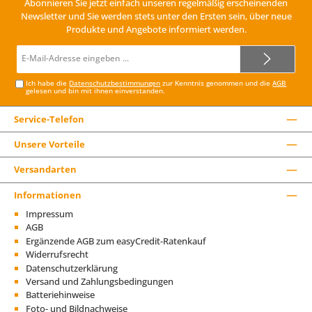
Abonnieren Sie jetzt einfach unseren regelmäßig erscheinenden
Newsletter und Sie werden stets unter den Ersten sein, über neue
Produkte und Angebote informiert werden.
E-
Mail-
Adresse*
Ich habe die
Datenschutzbestimmungen
zur Kenntnis genommen und die
AGB
gelesen und bin mit ihnen einverstanden.
Service-Telefon
Unsere Vorteile
Versandarten
Informationen
Impressum
AGB
Ergänzende AGB zum easyCredit-Ratenkauf
Widerrufsrecht
Datenschutzerklärung
Versand und Zahlungsbedingungen
Batteriehinweise
Foto- und Bildnachweise