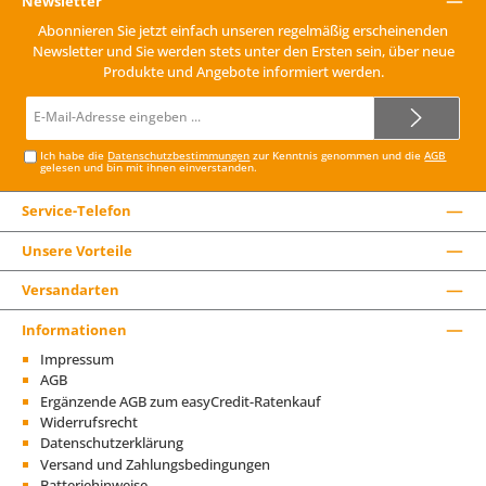
Newsletter
Abonnieren Sie jetzt einfach unseren regelmäßig erscheinenden
Newsletter und Sie werden stets unter den Ersten sein, über neue
Produkte und Angebote informiert werden.
E-
Mail-
Adresse*
Ich habe die
Datenschutzbestimmungen
zur Kenntnis genommen und die
AGB
gelesen und bin mit ihnen einverstanden.
Service-Telefon
Unsere Vorteile
Versandarten
Informationen
Impressum
AGB
Ergänzende AGB zum easyCredit-Ratenkauf
Widerrufsrecht
Datenschutzerklärung
Versand und Zahlungsbedingungen
Batteriehinweise