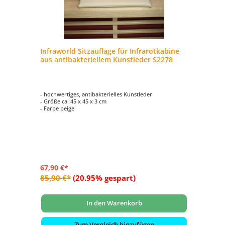
Infraworld Sitzauflage für Infrarotkabine
In
aus antibakteriellem Kunstleder S2278
Sa
- hochwertiges, antibakterielles Kunstleder
- f
- Größe ca. 45 x 45 x 3 cm
- M
- Farbe beige
- A
67,90 €*
15
85,90 €*
(20.95% gespart)
19
In den Warenkorb
Zum Vergleich hinzufügen