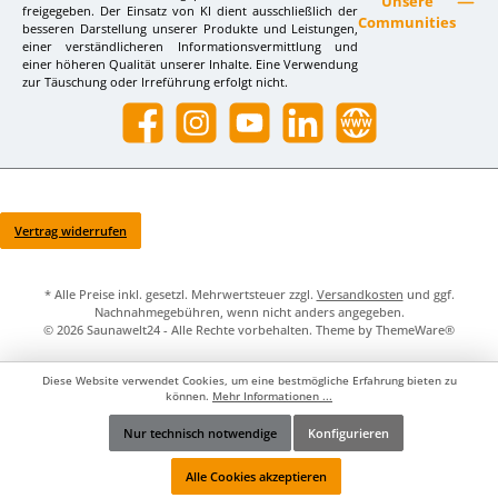
Unsere
freigegeben. Der Einsatz von KI dient ausschließlich der
Communities
besseren Darstellung unserer Produkte und Leistungen,
einer verständlicheren Informationsvermittlung und
einer höheren Qualität unserer Inhalte. Eine Verwendung
zur Täuschung oder Irreführung erfolgt nicht.
Facebook
Instagram
YouTube
LinkedIn
Website
Vertrag widerrufen
* Alle Preise inkl. gesetzl. Mehrwertsteuer zzgl.
Versandkosten
und ggf.
Nachnahmegebühren, wenn nicht anders angegeben.
© 2026 Saunawelt24 - Alle Rechte vorbehalten. Theme by
ThemeWare®
Diese Website verwendet Cookies, um eine bestmögliche Erfahrung bieten zu
können.
Mehr Informationen ...
Nur technisch notwendige
Konfigurieren
Werkzeugleiste anzeigen
Alle Cookies akzeptieren