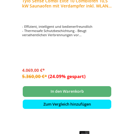
Tylö Sense Combi Elite 10 Combiofen 10,5
kW Saunaofen mit Verdampfer inkl. WLAN-
Steuerung
- Effizient, intelligent und bedienerfreundlich
- Thermosafe Schutzbeschichtung - Beugt
versehentlichen Verbrennungen vor
- Mit WLAN-Steuergerät - Bedienen Sie den Saunaofen
Sense Combi über Ihr Smartphone
- Mit Dampffunktion. Anwendung von Duftessenzen und
Zusätzen möglich.
- Die erste Wahl für höchsten Saunagenuss
4.069,00 €*
5.360,00 €*
(24.09% gespart)
In den Warenkorb
Zum Vergleich hinzufügen