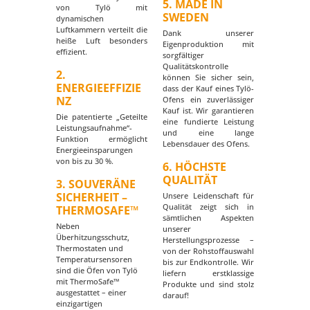
5. MADE IN
von Tylö mit
SWEDEN
dynamischen
Luftkammern verteilt die
Dank unserer
heiße Luft besonders
Eigenproduktion mit
effizient.
sorgfältiger
Qualitätskontrolle
2.
können Sie sicher sein,
ENERGIEEFFIZIE
dass der Kauf eines Tylö-
NZ
Ofens ein zuverlässiger
Kauf ist. Wir garantieren
Die patentierte „Geteilte
eine fundierte Leistung
Leistungsaufnahme“-
und eine lange
Funktion ermöglicht
Lebensdauer des Ofens.
Energieeinsparungen
von bis zu 30 %.
6. HÖCHSTE
QUALITÄT
3. SOUVERÄNE
SICHERHEIT –
Unsere Leidenschaft für
Qualität zeigt sich in
THERMOSAFE™
sämtlichen Aspekten
Neben
unserer
Überhitzungsschutz,
Herstellungsprozesse –
Thermostaten und
von der Rohstoffauswahl
Temperatursensoren
bis zur Endkontrolle. Wir
sind die Öfen von Tylö
liefern erstklassige
mit ThermoSafe™
Produkte und sind stolz
ausgestattet – einer
darauf!
einzigartigen