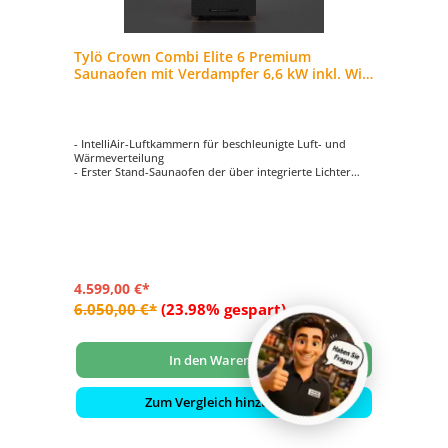
Tylö Crown Combi Elite 6 Premium
Saunaofen mit Verdampfer 6,6 kW inkl. WiFi
Steuerung
- IntelliAir-Luftkammern für beschleunigte Luft- und
Wärmeverteilung
- Erster Stand-Saunaofen der über integrierte Lichter
verfügt
- Minimalistisch, skandinavisches Design mit samtig
weicher ThermoSafe-Oberfläche
- Freistehender Heizofen ist von allen Seiten
gleichermaßen ansprechend
- Integrierte Elektronik – Elite Steuerung mit WLAN
4.599,00 €*
6.050,00 €*
(23.98% gespart)
In den Warenkorb
Zum Vergleich hinzufügen