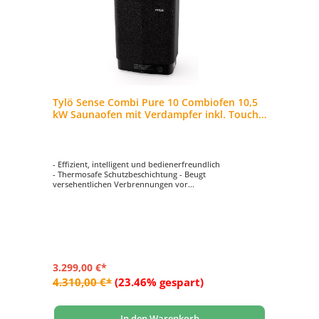
Tylö Sense Combi Pure 10 Combiofen 10,5
kW Saunaofen mit Verdampfer inkl. Touch-
Steuerung
- Effizient, intelligent und bedienerfreundlich
- Thermosafe Schutzbeschichtung - Beugt
versehentlichen Verbrennungen vor
- Inkl. Steuergerät Pure Control mit Touch-Bedienung
- Mit Dampffunktion. Anwendung von Duftessenzen und
Zusätzen möglich.
- Die erste Wahl für höchsten Saunagenuss
3.299,00 €*
4.310,00 €*
(23.46% gespart)
In den Warenkorb