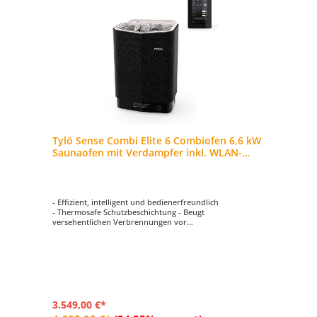
Tylö Sense Combi Elite 6 Combiofen 6,6 kW
Saunaofen mit Verdampfer inkl. WLAN-
Steuerung
- Effizient, intelligent und bedienerfreundlich
- Thermosafe Schutzbeschichtung - Beugt
versehentlichen Verbrennungen vor
- Mit WLAN-Steuergerät - Bedienen Sie den Saunaofen
Sense Combi über Ihr Smartphone
- Mit Dampffunktion. Anwendung von Duftessenzen und
Zusätzen möglich.
- Die erste Wahl für höchsten Saunagenuss
3.549,00 €*