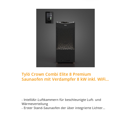
Tylö Crown Combi Elite 8 Premium
Saunaofen mit Verdampfer 8 kW inkl. WiFi
Steuerung
- IntelliAir-Luftkammern für beschleunigte Luft- und
Wärmeverteilung
- Erster Stand-Saunaofen der über integrierte Lichter
verfügt
- Minimalistisch, skandinavisches Design mit samtig
weicher ThermoSafe-Oberfläche
- Freistehender Heizofen ist von allen Seiten
gleichermaßen ansprechend