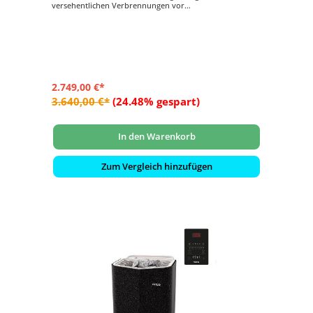
versehentlichen Verbrennungen vor
- Inkl. Steuergerät Pure Control mit Touch-Bedienung
- Mit Dampffunktion. Anwendung von Duftessenzen und
Zusätzen möglich.
- Die erste Wahl für höchsten Saunagenuss
2.749,00 €*
3.640,00 €*
(24.48% gespart)
In den Warenkorb
Zum Vergleich hinzufügen