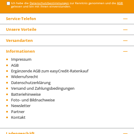
Ich habe die
Datenschutzbestimmungen
zur Kenntnis genommen und die
AGB
gelesen und bin mit ihnen einverstanden.
Service-Telefon
Unsere Vorteile
Versandarten
Informationen
Impressum
AGB
Ergänzende AGB zum easyCredit-Ratenkauf
Widerrufsrecht
Datenschutzerklärung
Versand und Zahlungsbedingungen
Batteriehinweise
Foto- und Bildnachweise
Newsletter
Partner
Kontakt
Ladengeschäft