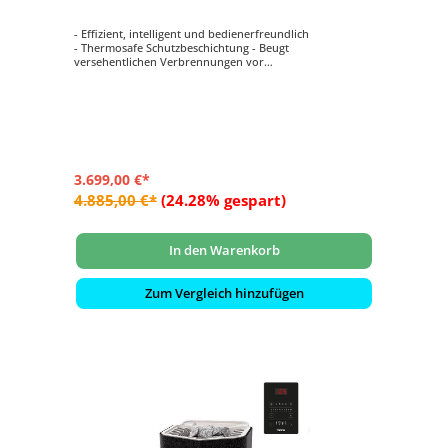
- Effizient, intelligent und bedienerfreundlich
- Thermosafe Schutzbeschichtung - Beugt
versehentlichen Verbrennungen vor
- Mit WLAN-Steuergerät - Bedienen Sie den Saunaofen
Sense Combi über Ihr Smartphone
- Mit Dampffunktion. Anwendung von Duftessenzen und
Zusätzen möglich.
- Die erste Wahl für höchsten Saunagenuss
3.699,00 €*
4.885,00 €*
(24.28% gespart)
In den Warenkorb
Zum Vergleich hinzufügen