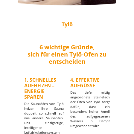
Tylö
6 wichtige Gründe,
sich für einen Tylö-Ofen zu
entscheiden
1. SCHNELLES
4. EFFEKTIVE
AUFHEIZEN –
AUFGÜSSE
ENERGIE
Das tiefe, mittig
SPAREN
angeordnete Steinefach
der Öfen von Tylö sorgt
Die Saunaöfen von Tylö
dafür, dass ein
heizen Ihre Sauna
besonders hoher Anteil
doppelt so schnell auf
des aufgegossenen
wie andere Saunaöfen.
Wassers in Dampf
Das einzigartige,
umgewandelt wird.
intelligente
Luftzirkulationssystem