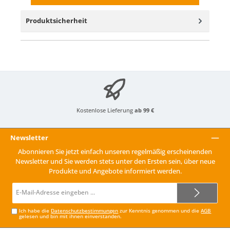
Produktsicherheit
Kostenlose Lieferung
ab 99 €
Newsletter
Abonnieren Sie jetzt einfach unseren regelmäßig erscheinenden
Newsletter und Sie werden stets unter den Ersten sein, über neue
Produkte und Angebote informiert werden.
E-
Mail-
Adresse*
Ich habe die
Datenschutzbestimmungen
zur Kenntnis genommen und die
AGB
gelesen und bin mit ihnen einverstanden.