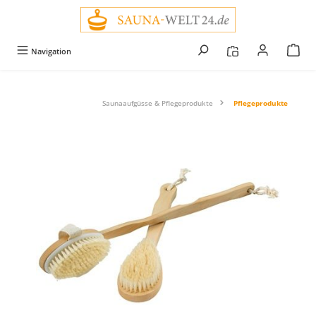
alt springen
Navigation
Saunaaufgüsse & Pflegeprodukte
Pflegeprodukte
Bildergalerie überspringen