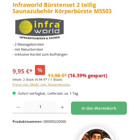
Infraworld Bürstenset 2 teilig
Saunazubehör Körperbürste M5503
- 2 Massagebürsten
- mit Naturborsten
- inklusive Kordel zum Aufhängen
%
9,95 €*
11,90 €*
(16.39% gespart)
Inhalt:
2 Stück
(4,98 €* / 1 Stück)
Preise inkl. MwSt. zzgl. Versandkosten
Sofort verfügbar, Lieferzeit: ca. 1 Tag
Produkt Anzahl: Gib den gewünschten Wert ein oder benutze die Schaltflächen um di
In den Warenkorb
Produktnummer:
000005220000