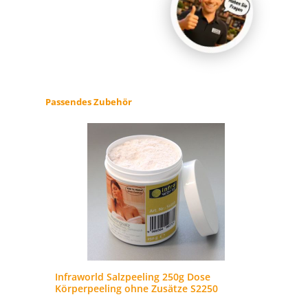
Produktgalerie überspringen
Passendes Zubehör
Infraworld Salzpeeling 250g Dose
Körperpeeling ohne Zusätze S2250