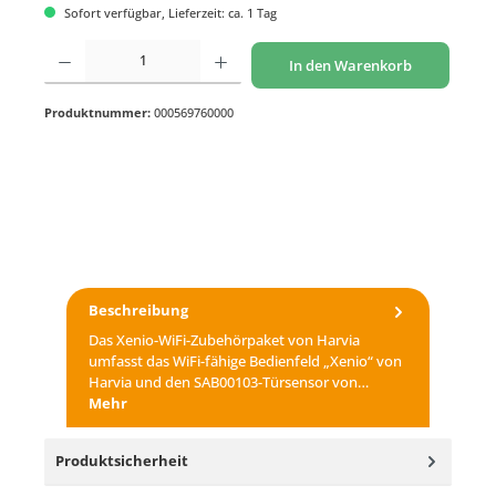
Sofort verfügbar, Lieferzeit: ca. 1 Tag
Produkt Anzahl: Gib den gewünschten Wert ein oder benutze die Schaltflächen um di
In den Warenkorb
Produktnummer:
000569760000
Beschreibung
Das Xenio-WiFi-Zubehörpaket von Harvia
umfasst das WiFi-fähige Bedienfeld „Xenio“ von
Harvia und den SAB00103-Türsensor von…
Mehr
Produktsicherheit