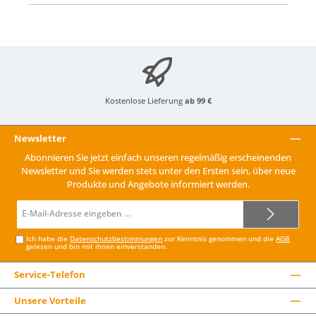
Kostenlose Lieferung
ab 99 €
Newsletter
Abonnieren Sie jetzt einfach unseren regelmäßig erscheinenden
Newsletter und Sie werden stets unter den Ersten sein, über neue
Produkte und Angebote informiert werden.
E-
Mail-
Adresse*
Ich habe die
Datenschutzbestimmungen
zur Kenntnis genommen und die
AGB
gelesen und bin mit ihnen einverstanden.
Service-Telefon
Unsere Vorteile