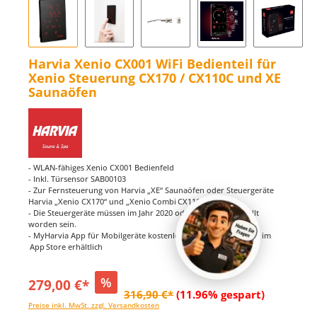
Harvia Xenio CX001 WiFi Bedienteil für
Xenio Steuerung CX170 / CX110C und XE
Saunaöfen
- WLAN-fähiges Xenio CX001 Bedienfeld
- Inkl. Türsensor SAB00103
- Zur Fernsteuerung von Harvia „XE“ Saunaöfen oder Steuergeräte
Harvia „Xenio CX170“ und „Xenio Combi CX110C“
- Die Steuergeräte müssen im Jahr 2020 oder später hergestellt
worden sein.
- MyHarvia App für Mobilgeräte kostenlos bei Google Play und im
App Store erhältlich
%
279,00 €*
316,90 €*
(11.96% gespart)
Preise inkl. MwSt. zzgl. Versandkosten