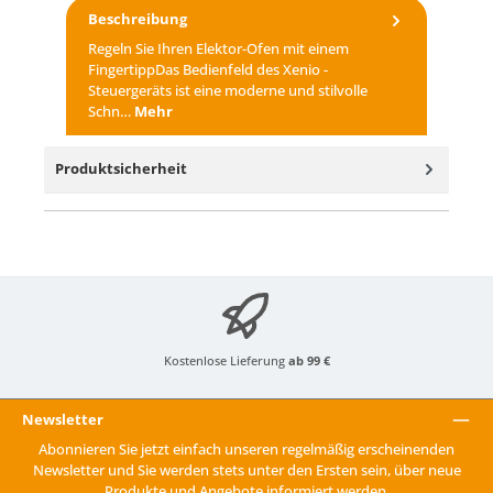
Beschreibung
Regeln Sie Ihren Elektor-Ofen mit einem
FingertippDas Bedienfeld des Xenio -
Steuergeräts ist eine moderne und stilvolle
Schn…
Mehr
Produktsicherheit
Kostenlose Lieferung
ab 99 €
Newsletter
Abonnieren Sie jetzt einfach unseren regelmäßig erscheinenden
Newsletter und Sie werden stets unter den Ersten sein, über neue
Produkte und Angebote informiert werden.