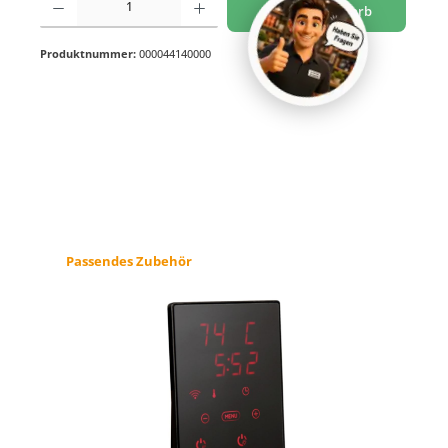
In den Warenkorb
Produktnummer:
000044140000
Produktgalerie überspringen
Passendes Zubehör