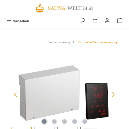
alt springen
Navigation
Saunasteuerung
Finnische Saunasteuerung
Bildergalerie überspringen