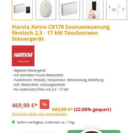
Harvia Xenio CX170 Saunasteuerung
finnisch 2,3 - 17 kW Touchscreen
Steuergerät
- digitales Steuergerät
- mit stilvollem Touch-Bedienfeld
- Funktionen: Heizzeit, Temperatur, Beleuchtung, Belüftung
- inkl. Bedienfeld, Leistungseinheit
- für elektrische Öfen mit 2,3 - 17 kW
%
469,90 €*
602,90 €*
(22.06% gespart)
Preise inkl. MwSt. zzgl. Versandkosten
Sofort verfügbar, Lieferzeit: ca. 1 Tag
Produkt Anzahl: Gib den gewünschten Wert ein oder benutze die Schaltflächen um di