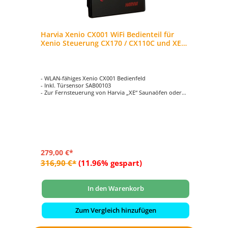
Harvia Xenio CX001 WiFi Bedienteil für
Xenio Steuerung CX170 / CX110C und XE
Saunaöfen
- WLAN-fähiges Xenio CX001 Bedienfeld
- Inkl. Türsensor SAB00103
- Zur Fernsteuerung von Harvia „XE“ Saunaöfen oder
Steuergeräte Harvia „Xenio CX170“ und
„Xenio Combi CX110C“
- Die Steuergeräte müssen im Jahr 2020 oder später
hergestellt worden sein.
- MyHarvia App für Mobilgeräte kostenlos bei Google
Play und im App Store erhältlich
279,00 €*
316,90 €*
(11.96% gespart)
In den Warenkorb
Zum Vergleich hinzufügen