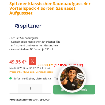
Spitzner klassischer Saunaaufguss 4er
Vorteilspack 4 Sorten Saunaset
Aufgussset
- 4er Set Saunaaufgüsse
- Kombination klassischer ätherischer Öle
- erfrischend und vermittelt Gesundheit
- 4 verschiedene Düfte mit je 190 ml
%
49,95 €*
60,80 €*
(17.85% gespart)
Inhalt:
0.76 Liter
(65,72 €* / 1 Liter)
Preise inkl. MwSt. zzgl. Versandkosten
Sofort verfügbar, Lieferzeit: ca. 1 Tag
Produkt Anzahl: Gib den gewünschten Wert ein oder benutze die Schaltflächen um di
In den Warenkorb
Produktnummer:
000472560000