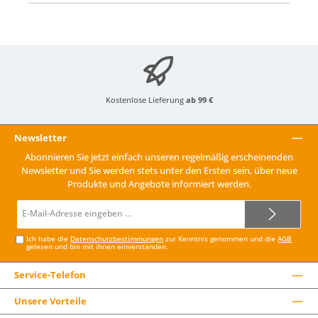
Kostenlose Lieferung
ab 99 €
Newsletter
Abonnieren Sie jetzt einfach unseren regelmäßig erscheinenden
Newsletter und Sie werden stets unter den Ersten sein, über neue
Produkte und Angebote informiert werden.
E-
Mail-
Adresse*
Ich habe die
Datenschutzbestimmungen
zur Kenntnis genommen und die
AGB
gelesen und bin mit ihnen einverstanden.
Service-Telefon
Unsere Vorteile