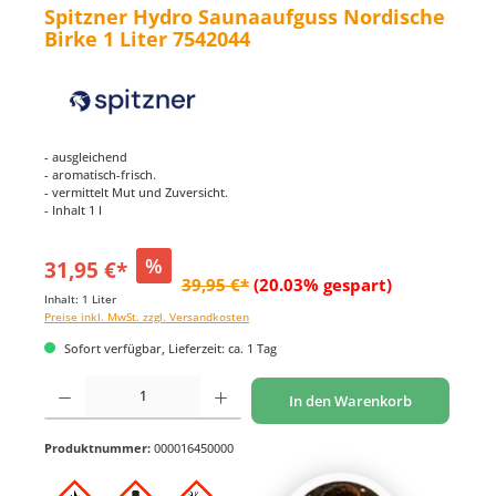
Spitzner Hydro Saunaaufguss Nordische
Birke 1 Liter 7542044
- ausgleichend
- aromatisch-frisch.
- vermittelt Mut und Zuversicht.
- Inhalt 1 l
%
31,95 €*
39,95 €*
(20.03% gespart)
Inhalt:
1 Liter
Preise inkl. MwSt. zzgl. Versandkosten
Sofort verfügbar, Lieferzeit: ca. 1 Tag
Produkt Anzahl: Gib den gewünschten Wert ein oder benutze die Schaltflächen um di
In den Warenkorb
Produktnummer:
000016450000