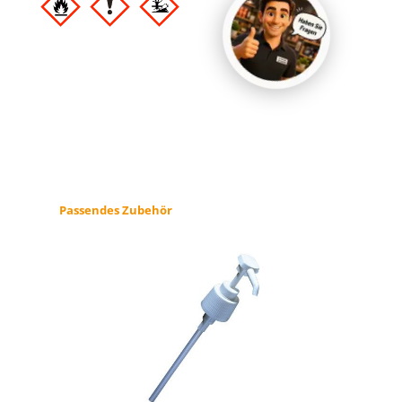
Produktgalerie überspringen
Passendes Zubehör