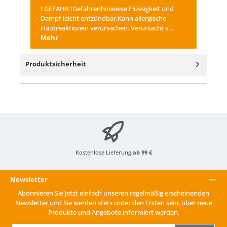
! GEFAHR !Gefahrenhinweise:Flüssigkeit und
Dampf leicht entzündbar.Kann allergische
Hautreaktionen verursachen. Verursacht s…
Mehr
Produktsicherheit
Kostenlose Lieferung
ab 99 €
Newsletter
Abonnieren Sie jetzt einfach unseren regelmäßig erscheinenden
Newsletter und Sie werden stets unter den Ersten sein, über neue
Produkte und Angebote informiert werden.