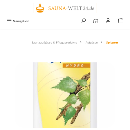
alt springen
Navigation
Saunaaufgüsse & Pflegeprodukte
Aufgüsse
Spitzner
Bildergalerie überspringen