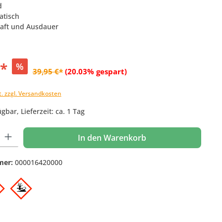
d
atisch
Kraft und Ausdauer
€*
%
39,95 €*
(20.03% gespart)
t. zzgl. Versandkosten
gbar, Lieferzeit: ca. 1 Tag
 Gib den gewünschten Wert ein oder benutze die Schaltflächen um die Anzahl
In den Warenkorb
mer:
000016420000