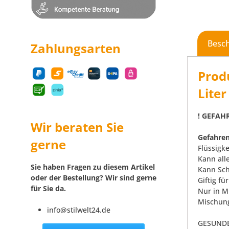
Besc
Zahlungsarten
Prod
Lite
! GEFAHR
Wir beraten Sie
Gefahren
gerne
Flüssigk
Kann all
Sie haben Fragen zu diesem Artikel
Kann Sch
oder der Bestellung? Wir sind gerne
Giftig f
für Sie da.
Nur in M
Mischung
info@stilwelt24.de
GESUNDE