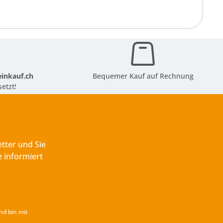
inkauf.ch
Bequemer Kauf auf Rechnung
etzt!
tter und Sie
 informiert
nd bin mit