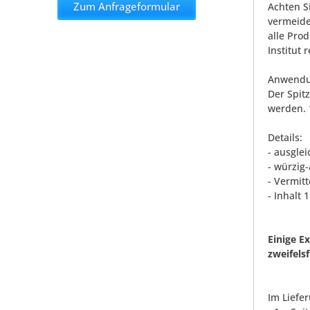
Zum Anfrageformular
Achten S
vermeide
alle Pro
Institut 
Anwendu
Der Spit
werden. 
Details:
- ausgle
- würzig
- Vermit
- Inhalt 1
Einige E
zweifels
Im Liefe