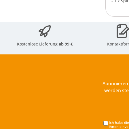
- 1 x Sp
Kostenlose Lieferung
ab 99 €
Kontaktfor
Abonnieren 
werden ste
Ich habe di
ihnen einve