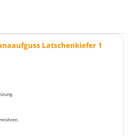
unaaufguss Latschenkiefer 1
eizung.
umrühren.