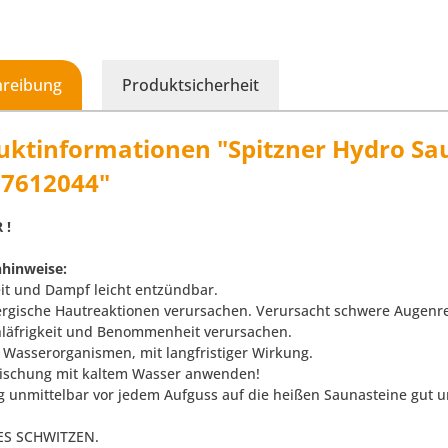
hreibung
Produktsicherheit
uktinformationen "Spitzner Hydro Sa
r 7612044"
 !
hinweise:
eit und Dampf leicht entzündbar.
ergische Hautreaktionen verursachen. Verursacht schwere Augenr
läfrigkeit und Benommenheit verursachen.
ür Wasserorganismen, mit langfristiger Wirkung.
ischung mit kaltem Wasser anwenden!
 unmittelbar vor jedem Aufguss auf die heißen Saunasteine gut 
S SCHWITZEN.