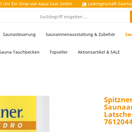
0 Uhr
Ein Shop von Aqua Saar GmbH
-
Ladengeschäft Saarlou
Saunasteuerung
Saunainnenausstattung & Zubehör
Sau
Sauna-Tauchbecken
Topseller
Aktionsartikel & SALE
Spitzne
Saunaa
Latschen
761204