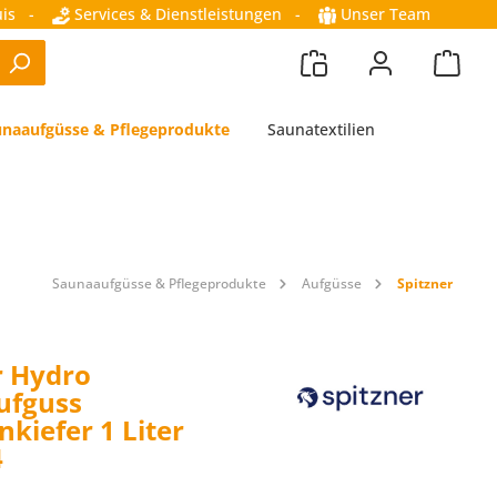
is
-
Services & Dienstleistungen
-
Unser Team
naaufgüsse & Pflegeprodukte
Saunatextilien
Saunaaufgüsse & Pflegeprodukte
Aufgüsse
Spitzner
r Hydro
ufguss
kiefer 1 Liter
4