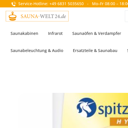
Service-Hotline: +49 6831 5035650 - Mo–Fr 08:00 – 18:0
springen
Zur Hauptnavigation springen
Saunakabinen
Infrarot
Saunaöfen & Verdampfer
Saunabeleuchtung & Audio
Ersatzteile & Saunabau
Bildergalerie überspringen