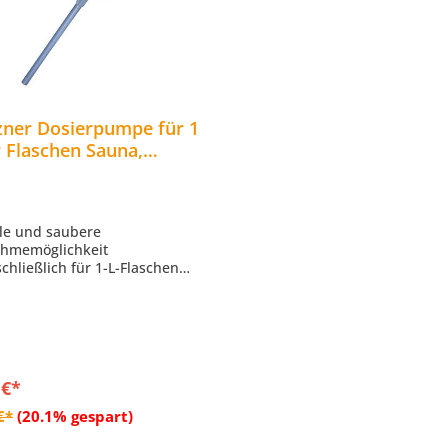
zner Dosierpumpe für 1
r Flaschen Sauna,
age, Baden und Sport
ale und saubere
hmemöglichkeit
schließlich für 1-L-Flaschen
em Spitzner Produktsortiment
 die Produktkategorien Sauna,
ge, Baden und Sport geeignet
 €*
In den Warenkorb
€*
(20.1% gespart)