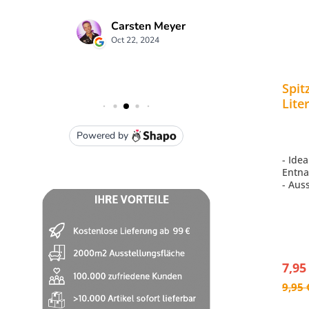
Spit
Lite
Mass
- Ide
Entna
- Aus
aus d
- Für
Massa
7,95
9,95 