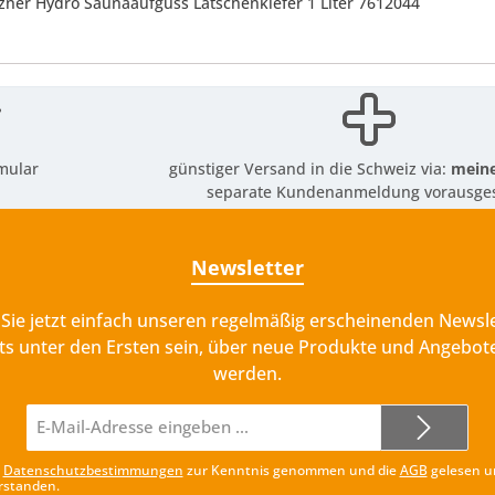
itzner Hydro Saunaaufguss Latschenkiefer 1 Liter 7612044
mular
günstiger Versand in die Schweiz via:
meine
separate Kundenanmeldung vorausges
Newsletter
Sie jetzt einfach unseren regelmäßig erscheinenden Newsle
ts unter den Ersten sein, über neue Produkte und Angebote
werden.
E-
Mail-
Adresse*
e
Datenschutzbestimmungen
zur Kenntnis genommen und die
AGB
gelesen u
rstanden.