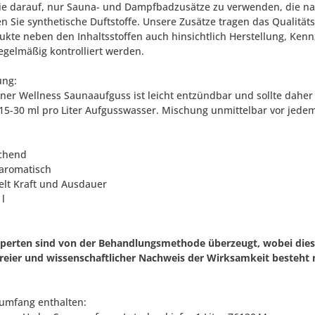
ie darauf, nur Sauna- und Dampfbadzusätze zu verwenden, die natü
n Sie synthetische Duftstoffe. Unsere Zusätze tragen das Qualitä
dukte neben den Inhaltsstoffen auch hinsichtlich Herstellung, 
regelmäßig kontrolliert werden.
ng:
zner Wellness Saunaaufguss ist leicht entzündbar und sollte dahe
15-30 ml pro Liter Aufgusswasser. Mischung unmittelbar vor jede
ichend
-aromatisch
telt Kraft und Ausdauer
 l
xperten sind von der Behandlungsmethode überzeugt, wobei diese
freier und wissenschaftlicher Nachweis der Wirksamkeit besteht n
rumfang enthalten: