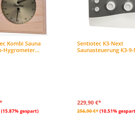
tec Kombi Sauna
Sentiotec K3-Next
o-Hygrometer
Saunasteuerung K3-9-
hermometer 281-THEP
Combi Steuerung für 
Saunaöfen bis 9 kW
*
229,90 €*
In den Warenkorb
In den Warenkor
(15.87% gespart)
256,90 €*
(10.51% gespart