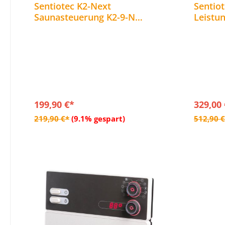
Sentiotec K2-Next
Sentio
Saunasteuerung K2-9-N
Leistu
Sauna Steuerung für
für Sa
finnische Saunaöfen bis 9 kW
Leistun
199,90 €*
329,00
In den Warenkorb
219,90 €*
(9.1% gespart)
512,90 