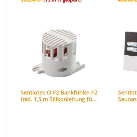
Sentiotec O-F2 Bankfühler F2
Sentio
Inkl. 1,5 m Silikonleitung für
Saunas
Steuerungen der A- B- und C-
Saunaö
Serie
Infraro