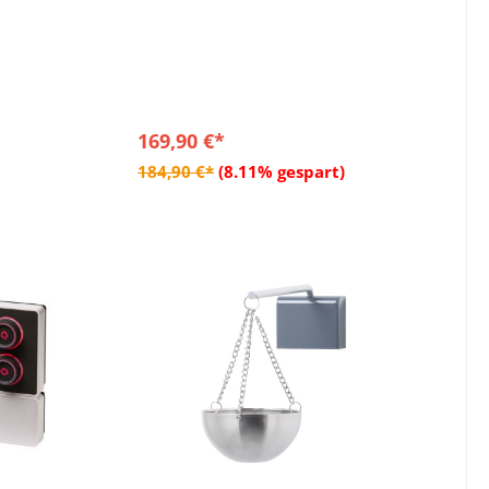
169,90 €*
b
In den Warenkorb
184,90 €*
(8.11% gespart)