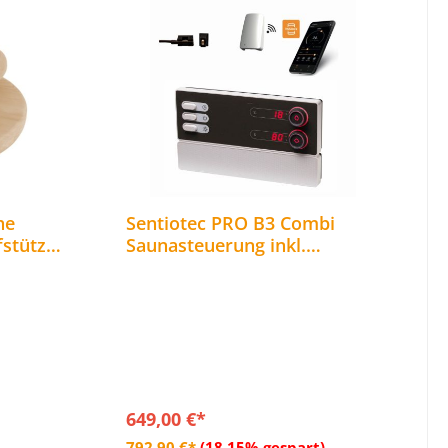
he
Sentiotec PRO B3 Combi
fstütze
Saunasteuerung inkl.
MySentio WiFi und Türsensor
bis 10,5 kW
649,00 €*
b
In den Warenkorb
792,90 €*
(18.15% gespart)