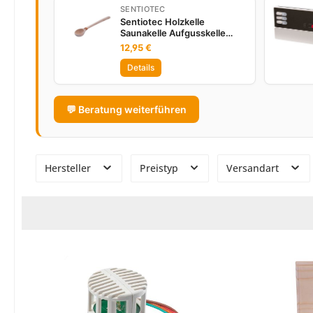
SENTIOTEC
Sentiotec Holzkelle
Saunakelle Aufgusskelle
Schöpfkelle 41 cm 100 ml
12,95 €
Linde
Details
💬 Beratung weiterführen
Hersteller
Preistyp
Versandart