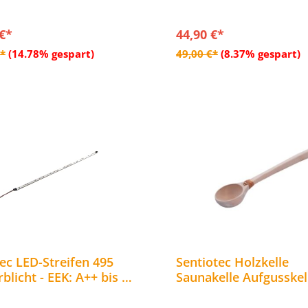
 €*
44,90 €*
In den Warenkorb
In den Warenkor
€*
(14.78% gespart)
49,00 €*
(8.37% gespart)
ec LED-Streifen 495
Sentiotec Holzkelle
licht - EEK: A++ bis A
Saunakelle Aufgusskel
rum: A++ bis A -
Schöpfkelle 41 cm 100
Linde