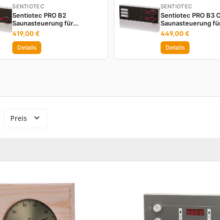
SENTIOTEC
SENTIOTEC
Sentiotec PRO B2
Sentiotec PRO B3 
Saunasteuerung für
Saunasteuerung fü
finnische Saunaöfen bis 10,5
Kombiofen bis 10,5
419,00 €
449,00 €
kW WiFi fähig
fähig
Details
Details
Preis