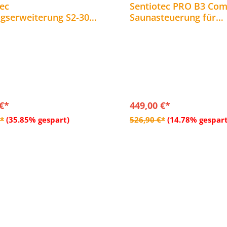
tec
Sentiotec PRO B3 Com
ngserweiterung S2-30
Saunasteuerung für
unasteuerung
Kombiofen bis 10,5 k
geinheit bis 30 kW
fähig
 €*
449,00 €*
In den Warenkorb
In den Warenkor
€*
(35.85% gespart)
526,90 €*
(14.78% gespart