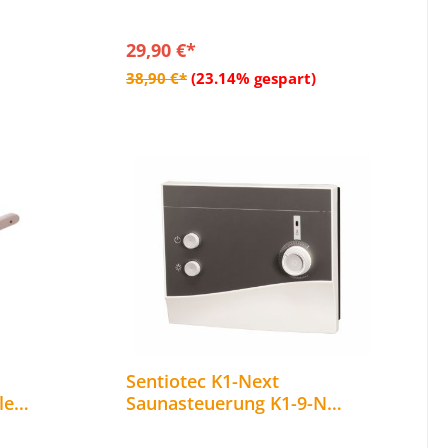
29,90 €*
b
In den Warenkorb
38,90 €*
(23.14% gespart)
Sentiotec K1-Next
le
Saunasteuerung K1-9-N
 ml
Sauna Steuerung für
finnische Saunaöfen bis 9 kW