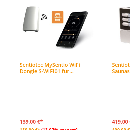
Sentiotec MySentio WiFi
Sentio
Dongle S-WIFI01 für
Saunas
Saunasteuerung home.com4
Saunaö
RS485 und PRO Serie
fähig
139,00 €*
419,00
In den Warenkorb
159,90 €*
(13.07% gespart)
490,00 