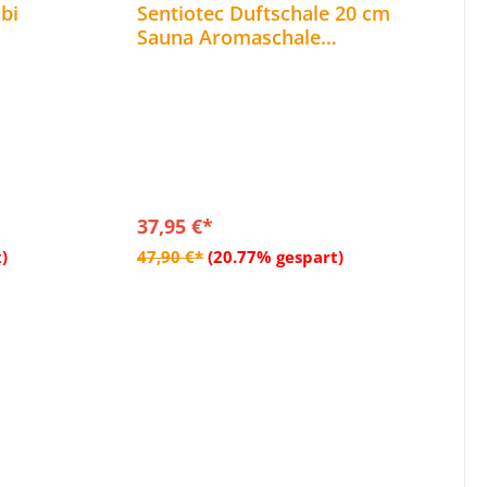
bi
Sentiotec Duftschale 20 cm
Sauna Aromaschale
W WiFi
Verdampferschale für
Saunaaufgüsse
37,95 €*
b
In den Warenkorb
)
47,90 €*
(20.77% gespart)