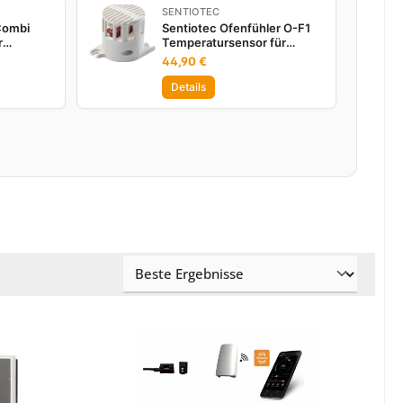
SENTIOTEC
Combi
Sentiotec Ofenfühler O-F1
r
Temperatursensor für
 kW WiFi
Saunasteuerung
44,90 €
Temperaturfühler
Details