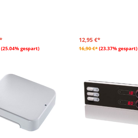
*
12,95 €*
In den Warenkorb
In den Warenkor
(25.04% gespart)
16,90 €*
(23.37% gespart)