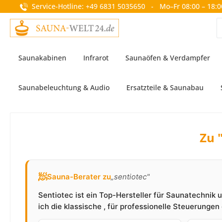
Service-Hotline: +49 6831 5035650 - Mo–Fr 08:00 – 18:0
springen
Zur Hauptnavigation springen
Saunakabinen
Infrarot
Saunaöfen & Verdampfer
Saunabeleuchtung & Audio
Ersatzteile & Saunabau
Zu 
🧖
Sauna-Berater zu
„sentiotec"
Sentiotec ist ein Top-Hersteller für Saunatechnik
ich die klassische , für professionelle Steuerungen