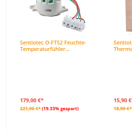
Sentiotec O-FTS2 Feuchte-
Sentio
Temperaturfühler
Therm
Feuchtigkeitsfühler für
Saunat
Combi Saunaöfen
179,00 €*
15,90 €
In den Warenkorb
221,90 €*
(19.33% gespart)
18,90 €*