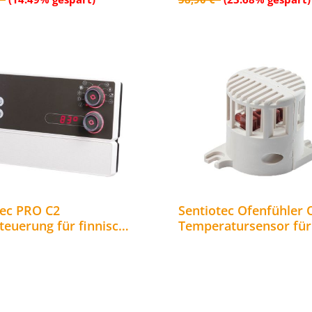
tec PRO C2
Sentiotec Ofenfühler 
teuerung für finnische
Temperatursensor für
fen bis 10,5 kW und
Saunasteuerung
tstrahler WiFi fähig
Temperaturfühler