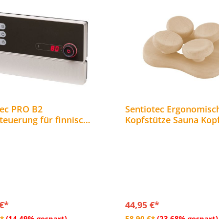
tec PRO B2
Sentiotec Ergonomisc
teuerung für finnische
Kopfstütze Sauna Kop
fen bis 10,5 kW WiFi
Ergonomisch aus Espe
 €*
44,95 €*
In den Warenkorb
In den Warenkor
€*
(14.49% gespart)
58,90 €*
(23.68% gespart)