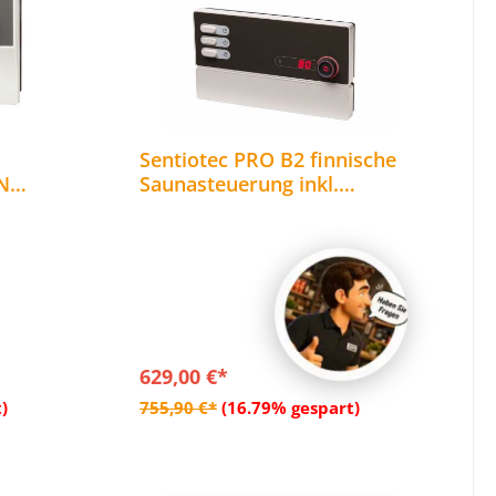
Sentiotec PRO B2 finnische
N
Saunasteuerung inkl.
Kombi-
MySentio WiFi und Türsensor
bis 10,5 kW
629,00 €*
b
In den Warenkorb
)
755,90 €*
(16.79% gespart)