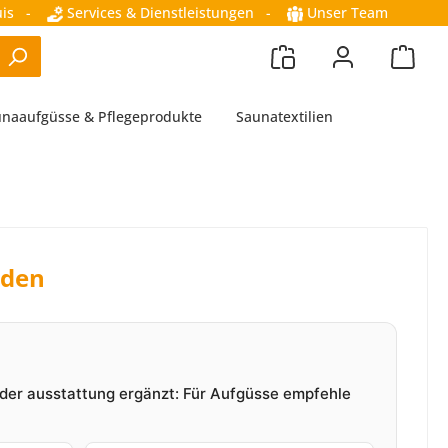
is
-
Services & Dienstleistungen
-
Unser Team
naaufgüsse & Pflegeprodukte
Saunatextilien
nden
oder ausstattung ergänzt: Für Aufgüsse empfehle