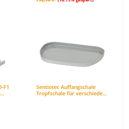
O-F1
Sentiotec Auffangschale
Tropfschale für verschiedene
Saunaöfen 43,5 x 28,3 cm