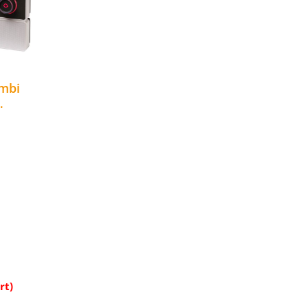
ombi
kW WiFi
d
ens (max.
ers (max.
ung und
cht
rb
rt)