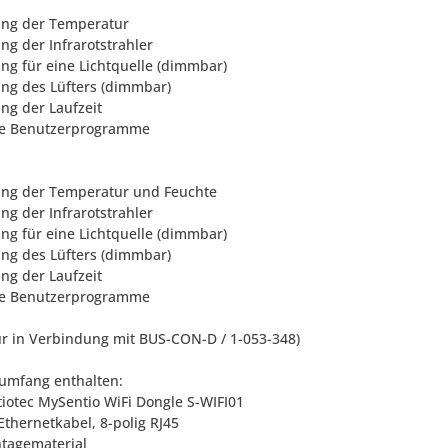
ung der Temperatur
ng der Infrarotstrahler
ung für eine Lichtquelle (dimmbar)
ung des Lüfters (dimmbar)
ung der Laufzeit
re Benutzerprogramme
ung der Temperatur und Feuchte
ng der Infrarotstrahler
ung für eine Lichtquelle (dimmbar)
ung des Lüfters (dimmbar)
ung der Laufzeit
re Benutzerprogramme
ur in Verbindung mit BUS-CON-D / 1-053-348)
rumfang enthalten:
tiotec MySentio WiFi Dongle S-WIFI01
Ethernetkabel, 8-polig RJ45
ntagematerial