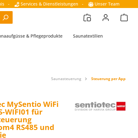
is
-
Services & Dienstleistungen
-
Unser Team
unaaufgüsse & Pflegeprodukte
Saunatextilien
Saunasteuerung
Steuerung per App
ec MySentio WiFi
S-WIFI01 für
teuerung
om4 RS485 und
ie