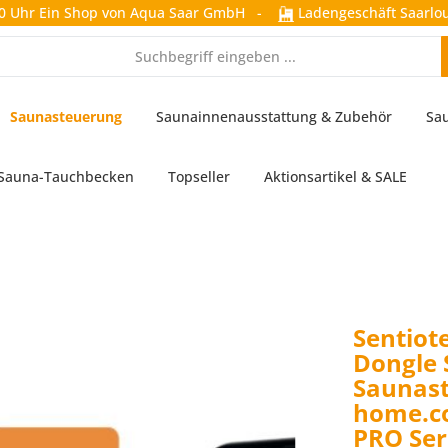
0 Uhr
Ein Shop von Aqua Saar GmbH
-
Ladengeschäft Saarlou
Saunasteuerung
Saunainnenausstattung & Zubehör
Sa
Sauna-Tauchbecken
Topseller
Aktionsartikel & SALE
Sentiot
Dongle 
Saunas
home.c
PRO Ser