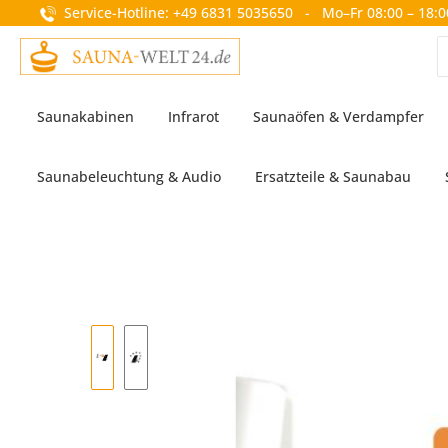
Service-Hotline: +49 6831 5035650 - Mo–Fr 08:00 – 18:0
springen
Zur Hauptnavigation springen
Saunakabinen
Infrarot
Saunaöfen & Verdampfer
Saunabeleuchtung & Audio
Ersatzteile & Saunabau
Bildergalerie überspringen