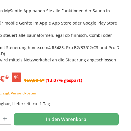
en MySentio App haben Sie alle Funktionen der Sauna in
für mobile Geräte im Apple App Store oder Google Play Store
p steuert alle Saunaformen, egal ob finnisch, Combi oder
mit Steuerung home.com4 RS485, Pro B2/B3/C2/C3 und Pro D
-D)
 wird mittels Netzwerkabel an die Steuerung angeschlossen
 €*
%
159,90 €*
(13.07% gespart)
t. zzgl. Versandkosten
gbar, Lieferzeit: ca. 1 Tag
 Gib den gewünschten Wert ein oder benutze die Schaltflächen um die Anzahl
In den Warenkorb