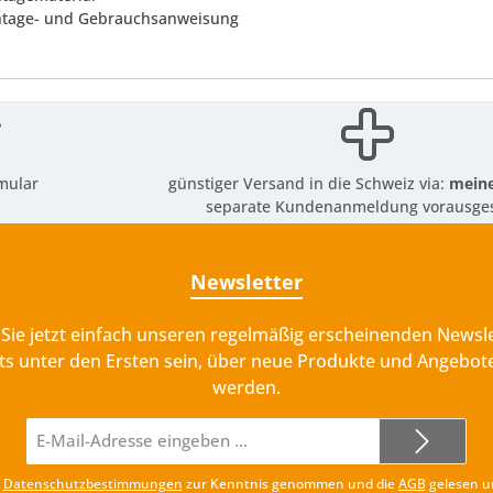
ntage- und Gebrauchsanweisung
mular
günstiger Versand in die Schweiz via:
meine
separate Kundenanmeldung vorausges
Newsletter
Sie jetzt einfach unseren regelmäßig erscheinenden Newsle
ts unter den Ersten sein, über neue Produkte und Angebote
werden.
E-
Mail-
Adresse*
e
Datenschutzbestimmungen
zur Kenntnis genommen und die
AGB
gelesen u