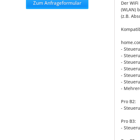
Zum Anfrageformular
Der WiFi
(WLAN) b
(z.B. Ab
Kompatib
home.co
- Steuer
- Steueru
- Steuer
- Steueru
- Steuer
- Steuer
- Mehre
Pro B2:
- Steuer
Pro B3:
- Steuer