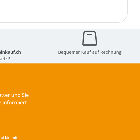
inkauf.ch
Bequemer Kauf auf Rechnung
etzt!
tter und Sie
 informiert
nd bin mit