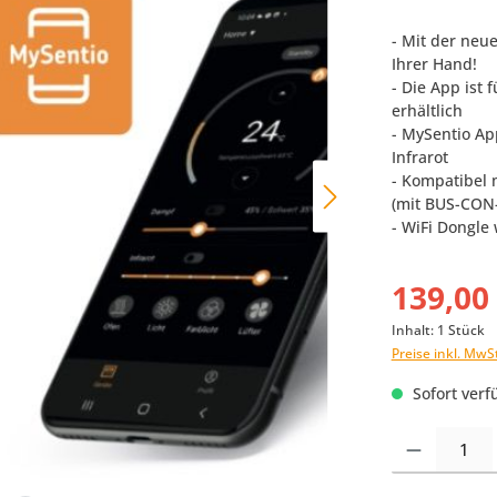
- Mit der neu
Ihrer Hand!
- Die App ist 
erhältlich
- MySentio Ap
Infrarot
- Kompatibel 
(mit BUS-CON
- WiFi Dongle
139,00
Inhalt:
1 Stück
Preise inkl. MwS
Sofort verfü
Produkt Anzahl: