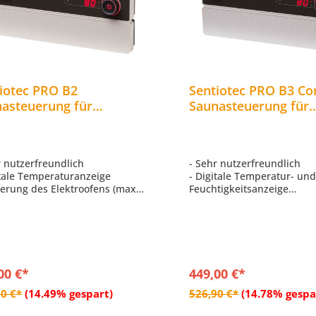
iotec PRO B2
Sentiotec PRO B3 C
asteuerung für
Saunasteuerung für
ische Saunaöfen bis
Kombiofen bis 10,5 
 kW WiFi fähig
fähig
r nutzerfreundlich
- Sehr nutzerfreundlich
itale Temperaturanzeige
- Digitale Temperatur- un
uerung des Elektroofens (max.
Feuchtigkeitsanzeige
kW)
- Steuerung des Elektroof
uerung der Beleuchtung und
10,5 kW)
tung (max. 100 W),nicht
- Steuerung des Verdampf
bar
3,5 kW)
l. Temperaturfühler (O-F1)
- Steuerung der Beleucht
Belüftung (max. 100 W),ni
00 €*
449,00 €*
dimmbar
In den Warenkorb
In den Warenko
0 €*
(14.49% gespart)
526,90 €*
(14.78% gespa