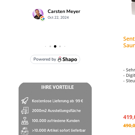
Sent
Saun
finn
10,5
- Seh
- Dig
- Ste
10,5 
- Ste
Belüf
dimm
- Ink
419,
490,0