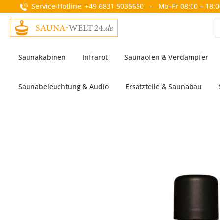
Service-Hotline: +49 6831 5035650 - Mo–Fr 08:00 – 18:0
springen
Zur Hauptnavigation springen
Saunakabinen
Infrarot
Saunaöfen & Verdampfer
Saunabeleuchtung & Audio
Ersatzteile & Saunabau
Bildergalerie überspringen