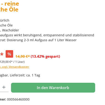
- reine
che Öle
ürlich
sche Öle
e, Wacholder
aaufguss wirkt beruhigend, entspannend und stabilisierend
rat: Dosierung 2-3 ml Aufguss auf 1 Liter Wasser
€*
%
14,90 €*
(13.42% gespart)
129,00 €* / 1 Liter)
t. zzgl. Versandkosten
gbar, Lieferzeit: ca. 1 Tag
 Gib den gewünschten Wert ein oder benutze die Schaltflächen um die Anzahl
In den Warenkorb
mer:
000566460000