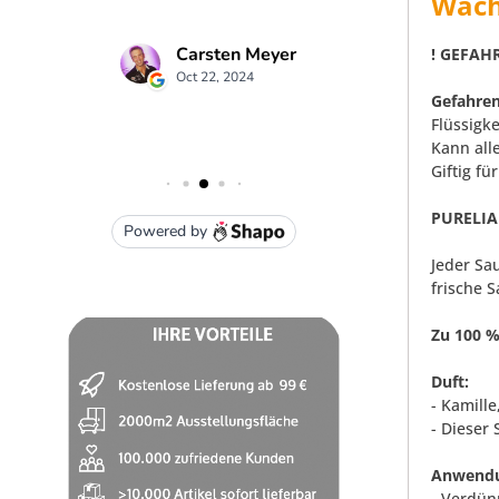
Wach
! GEFAHR
Gefahren
Flüssigk
Kann all
Giftig f
PURELIA
Jeder Sa
frische 
Zu 100 %
Duft:
- Kamill
- Dieser
Anwendu
- Verdün