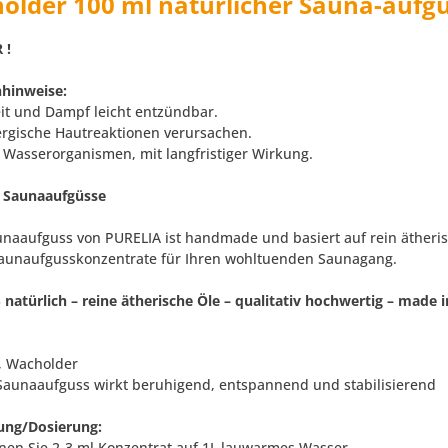
older 100 ml natürlicher Sauna-aufgus
 !
hinweise:
eit und Dampf leicht entzündbar.
ergische Hautreaktionen verursachen.
ür Wasserorganismen, mit langfristiger Wirkung.
 Saunaaufgüsse
unaaufguss von PURELIA ist handmade und basiert auf rein ätheris
Saunaufgusskonzentrate für Ihren wohltuenden Saunagang.
 natürlich – reine ätherische Öle – qualitativ hochwertig – made
e, Wacholder
 Saunaaufguss wirkt beruhigend, entspannend und stabilisierend
ng/Dosierung:
nen Sie 2-3 ml Konzentrat auf 1L lauwarmes Wasser.