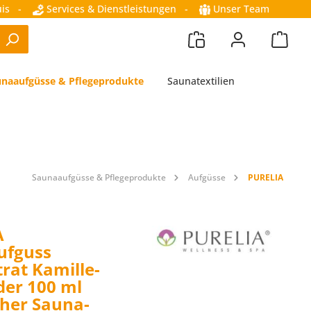
is
-
Services & Dienstleistungen
-
Unser Team
naaufgüsse & Pflegeprodukte
Saunatextilien
Saunaaufgüsse & Pflegeprodukte
Aufgüsse
PURELIA
A
ufguss
rat Kamille-
er 100 ml
cher Sauna-