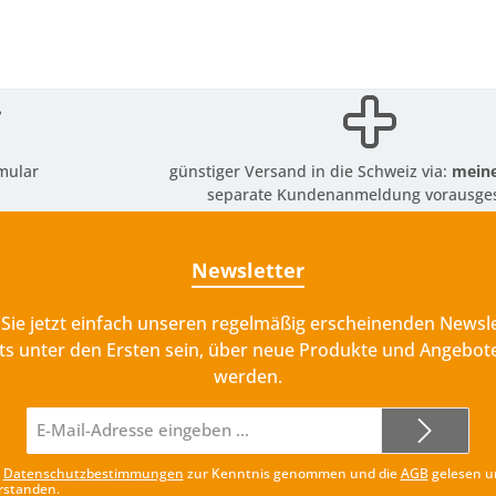
mular
günstiger Versand in die Schweiz via:
meine
separate Kundenanmeldung vorausges
Newsletter
Sie jetzt einfach unseren regelmäßig erscheinenden Newsle
ts unter den Ersten sein, über neue Produkte und Angebote
werden.
E-
Mail-
Adresse*
e
Datenschutzbestimmungen
zur Kenntnis genommen und die
AGB
gelesen u
rstanden.