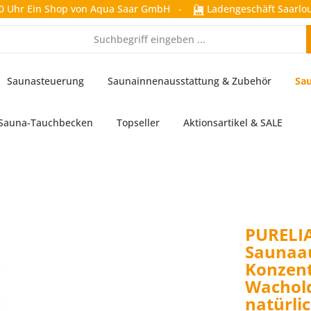
0 Uhr
Ein Shop von Aqua Saar GmbH
-
Ladengeschäft Saarlou
Saunasteuerung
Saunainnenausstattung & Zubehör
Sau
Sauna-Tauchbecken
Topseller
Aktionsartikel & SALE
PURELI
Saunaa
Konzent
Wachold
natürli