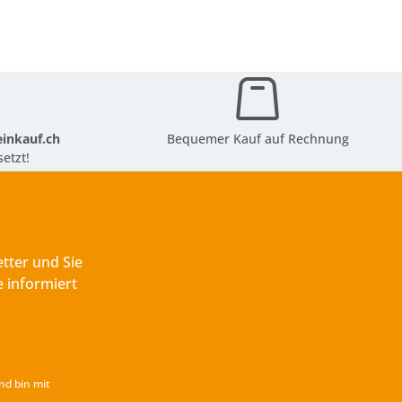
inkauf.ch
Bequemer Kauf auf Rechnung
etzt!
tter und Sie
 informiert
nd bin mit