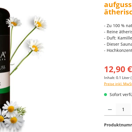
aufguss 
ätheris
- Zu 100 % nat
- Reine ätheri
- Duft: Kamill
- Dieser Saun
- Hochkonzent
12,90 
Inhalt:
0.1 Liter
(
Preise inkl. MwS
Sofort verfü
Produkt Anzahl:
Produktnum