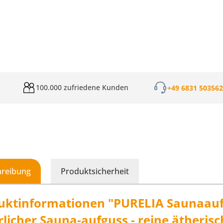
100.000 zufriedene Kunden
+49 6831 50356
hreibung
Produktsicherheit
uktinformationen "PURELIA Saunaauf
licher Sauna-aufguss - reine ätherisc