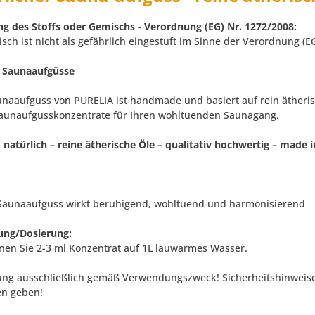
ng des Stoffs oder Gemischs - Verordnung (EG) Nr. 1272/2008:
sch ist nicht als gefährlich eingestuft im Sinne der Verordnung (E
 Saunaaufgüsse
unaaufguss von PURELIA ist handmade und basiert auf rein ätheris
Saunaufgusskonzentrate für Ihren wohltuenden Saunagang.
 natürlich – reine ätherische Öle – qualitativ hochwertig – made
 Saunaaufguss wirkt beruhigend, wohltuend und harmonisierend
ng/Dosierung:
nen Sie 2-3 ml Konzentrat auf 1L lauwarmes Wasser.
g ausschließlich gemäß Verwendungszweck! Sicherheitshinweise a
n geben!