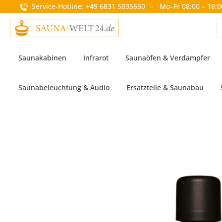
Service-Hotline: +49 6831 5035650 - Mo–Fr 08:00 – 18:0
springen
Zur Hauptnavigation springen
Saunakabinen
Infrarot
Saunaöfen & Verdampfer
Saunabeleuchtung & Audio
Ersatzteile & Saunabau
Bildergalerie überspringen