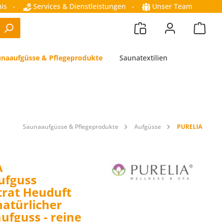
is
-
Services & Dienstleistungen
-
Unser Team
naaufgüsse & Pflegeprodukte
Saunatextilien
Saunaaufgüsse & Pflegeprodukte
Aufgüsse
PURELIA
A
ufguss
rat Heuduft
natürlicher
ufguss - reine