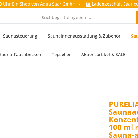
0 Uhr
Ein Shop von Aqua Saar GmbH
-
Ladengeschäft Saarlou
Saunasteuerung
Saunainnenausstattung & Zubehör
Sau
Sauna-Tauchbecken
Topseller
Aktionsartikel & SALE
PURELI
Saunaa
Konzent
100 ml 
Sauna-a