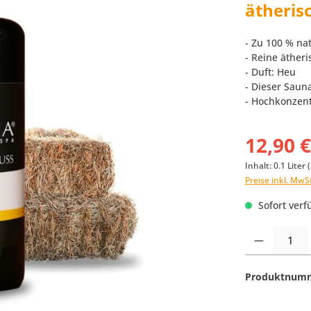
ätheris
- Zu 100 % nat
- Reine ätheri
- Duft: Heu
- Dieser Saun
- Hochkonzent
12,90 
Inhalt:
0.1 Liter
(
Preise inkl. MwS
Sofort verfü
Produkt Anzahl:
Produktnum