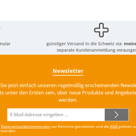
mular
günstiger Versand in die Schweiz via:
meine
separate Kundenanmeldung vorausges
Newsletter
Sie jetzt einfach unseren regelmäßig erscheinenden Newsle
ts unter den Ersten sein, über neue Produkte und Angebote
werden.
E-
Mail-
Adresse*
e
Datenschutzbestimmungen
zur Kenntnis genommen und die
AGB
gelesen u
rstanden.