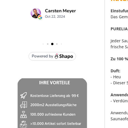
Einstufu
Das Gemi
PURELIA
Jeder Sa
frische 
Zu 100 %
Duft:
- Heu
- Dieser
Anwendu
- Verdün
Anwendun
Saunaofe