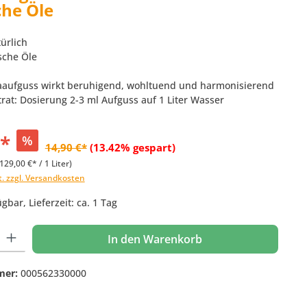
che Öle
ürlich
sche Öle
aaufguss wirkt beruhigend, wohltuend und harmonisierend
rat: Dosierung 2-3 ml Aufguss auf 1 Liter Wasser
€*
%
14,90 €*
(13.42% gespart)
129,00 €* / 1 Liter)
t. zzgl. Versandkosten
gbar, Lieferzeit: ca. 1 Tag
 Gib den gewünschten Wert ein oder benutze die Schaltflächen um die Anzahl
In den Warenkorb
mer:
000562330000