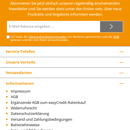
Abonnieren Sie jetzt einfach unseren regelmäßig erscheinenden
Newsletter und Sie werden stets unter den Ersten sein, über neue
Produkte und Angebote informiert werden.
E-
Mail-
Adresse*
Ich habe die
Datenschutzbestimmungen
zur Kenntnis genommen und die
AGB
gelesen und bin mit ihnen einverstanden.
Service-Telefon
Unsere Vorteile
Versandarten
Informationen
Impressum
AGB
Ergänzende AGB zum easyCredit-Ratenkauf
Widerrufsrecht
Datenschutzerklärung
Versand und Zahlungsbedingungen
Batteriehinweise