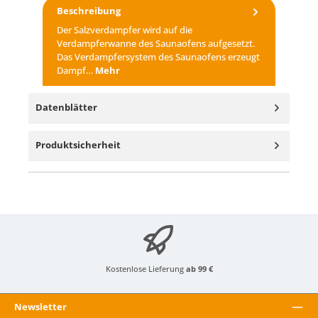
Beschreibung
Der Salzverdampfer wird auf die
Verdampferwanne des Saunaofens aufgesetzt.
Das Verdampfersystem des Saunaofens erzeugt
Dampf…
Mehr
Datenblätter
Produktsicherheit
Kostenlose Lieferung
ab 99 €
Newsletter