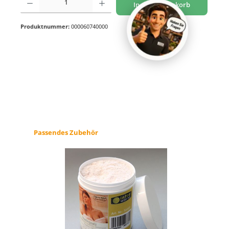
In den Warenkorb
Produktnummer:
000060740000
Produktgalerie überspringen
Passendes Zubehör