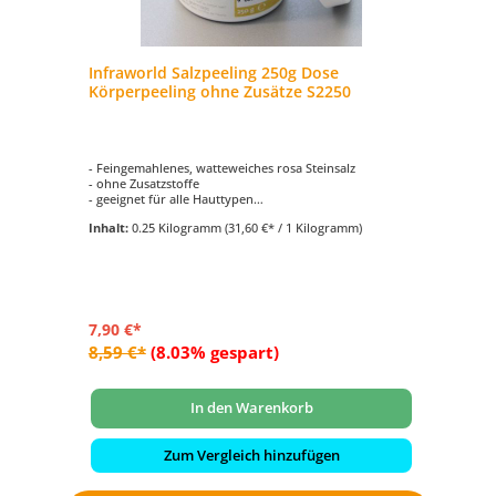
Infraworld Salzpeeling 250g Dose
In
Körperpeeling ohne Zusätze S2250
Sa
- Feingemahlenes, watteweiches rosa Steinsalz
- 
- ohne Zusatzstoffe
- 
- geeignet für alle Hauttypen
- 
- Speisesalzqualität
Inhalt:
0.25 Kilogramm
(31,60 €* / 1 Kilogramm)
In
7,90 €*
9,
8,59 €*
(8.03% gespart)
11
In den Warenkorb
Zum Vergleich hinzufügen