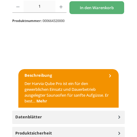
Produkt Anzahl: Gib den gewünschten Wert ein oder benutze die Schaltflächen um di
In den Warenkorb
Produktnummer:
000664320000
Beschreibung
Der Harvia Qube Pro ist ein für den
gewerblichen Einsatz und Dauerbetrieb
ausgelegter Saunaofen für sanfte Aufgüsse. Er
best…
Mehr
Datenblätter
Produktsicherheit