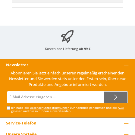
Kostenlose Lieferung
ab 99 €
Newsletter
Abonnieren Sie jetzt einfach unseren regelmäßig erscheinenden
Newsletter und Sie werden stets unter den Ersten sein, über neue
Produkte und Angebote informiert werden.
E-
Mail-
Adresse*
Ich habe die
Datenschutzbestimmungen
zur Kenntnis genommen und die
AGB
gelesen und bin mit ihnen einverstanden.
Service-Telefon
Unsere Vorteile