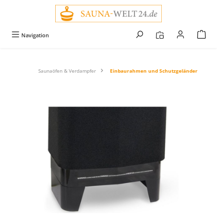
alt springen
Navigation
Saunaöfen & Verdampfer
Einbaurahmen und Schutzgeländer
Bildergalerie überspringen