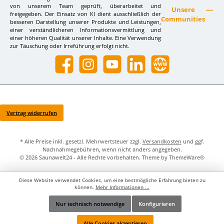
von unserem Team geprüft, überarbeitet und
Unsere
freigegeben. Der Einsatz von KI dient ausschließlich der
Communities
besseren Darstellung unserer Produkte und Leistungen,
einer verständlicheren Informationsvermittlung und
einer höheren Qualität unserer Inhalte. Eine Verwendung
zur Täuschung oder Irreführung erfolgt nicht.
Facebook
Instagram
YouTube
LinkedIn
Website
Vertrag widerrufen
* Alle Preise inkl. gesetzl. Mehrwertsteuer zzgl.
Versandkosten
und ggf.
Nachnahmegebühren, wenn nicht anders angegeben.
© 2026 Saunawelt24 - Alle Rechte vorbehalten. Theme by
ThemeWare®
Diese Website verwendet Cookies, um eine bestmögliche Erfahrung bieten zu
können.
Mehr Informationen ...
Nur technisch notwendige
Konfigurieren
Werkzeugleiste anzeigen
Alle Cookies akzeptieren