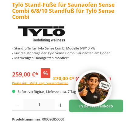
Tylö Stand-Füße für Saunaofen Sense
Combi 6/8/10 Standfuß für Tylö Sense
Combi
- Standfüße für Tylö Sense Combi Modelle 6/8/10 kW
- Für die Montage der Tylö Sense Combi Saunaöfen am Boden
- Mit wenigen Handgriffen montiert
%
259,00 €*
270,00 €*
(4.07% gespart)
Preise inkl. MwSt. zzgl. Versandkosten
Sofort verfügbar, Lieferzeit: ca. 7 Tage
Produkt Anzahl: Gib den gewünschten Wert ein oder benutze die Schaltflächen um di
In den Warenkorb
Produktnummer:
000596850000