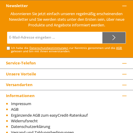
Newsletter
Abonnieren Sie jetzt einfach unseren regelmäßig erscheinenden
Newsletter und Sie werden stets unter den Ersten sein, über neue
Produkte und Angebote informiert werden.
E-
Mail-
Adresse*
Ich habe die
Datenschutzbestimmungen
zur Kenntnis genommen und die
AGB
gelesen und bin mit ihnen einverstanden.
Service-Telefon
Unsere Vorteile
Versandarten
Informationen
Impressum
AGB
Ergänzende AGB zum easyCredit-Ratenkauf
Widerrufsrecht
Datenschutzerklärung
Versand und Zahlungsbedingungen