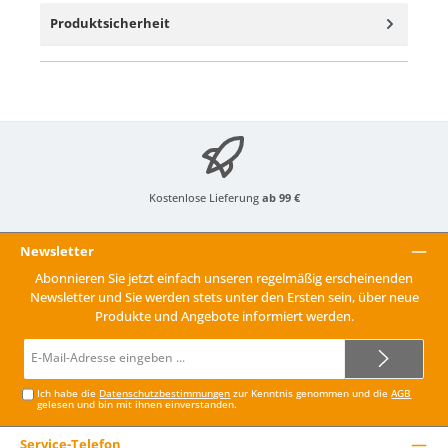
Produktsicherheit
Kostenlose Lieferung
ab 99 €
Newsletter
Abonnieren Sie jetzt einfach unseren regelmäßig erscheinenden
Newsletter und Sie werden stets unter den Ersten sein, über neue
Produkte und Angebote informiert werden.
E-
Mail-
Adresse*
Ich habe die
Datenschutzbestimmungen
zur Kenntnis genommen und die
AGB
gelesen und bin mit ihnen einverstanden.
Service-Telefon