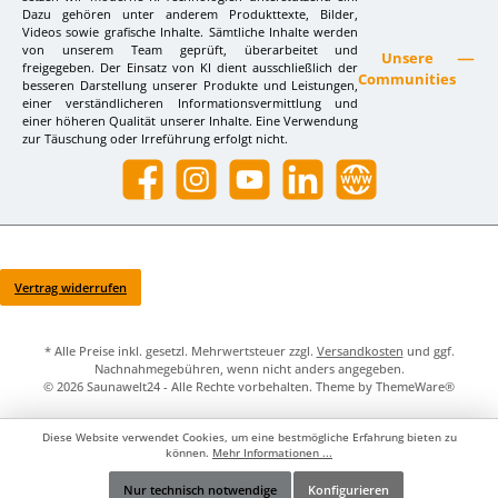
Dazu gehören unter anderem Produkttexte, Bilder,
Videos sowie grafische Inhalte. Sämtliche Inhalte werden
von unserem Team geprüft, überarbeitet und
Unsere
freigegeben. Der Einsatz von KI dient ausschließlich der
Communities
besseren Darstellung unserer Produkte und Leistungen,
einer verständlicheren Informationsvermittlung und
einer höheren Qualität unserer Inhalte. Eine Verwendung
zur Täuschung oder Irreführung erfolgt nicht.
Facebook
Instagram
YouTube
LinkedIn
Website
Vertrag widerrufen
* Alle Preise inkl. gesetzl. Mehrwertsteuer zzgl.
Versandkosten
und ggf.
Nachnahmegebühren, wenn nicht anders angegeben.
© 2026 Saunawelt24 - Alle Rechte vorbehalten. Theme by
ThemeWare®
Diese Website verwendet Cookies, um eine bestmögliche Erfahrung bieten zu
können.
Mehr Informationen ...
Nur technisch notwendige
Konfigurieren