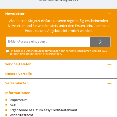
Newsletter
Abonnieren Sie jetzt einfach unseren regelmäßig erscheinenden
Newsletter und Sie werden stets unter den Ersten sein, über neue
Produkte und Angebote informiert werden.
E-
Mail-
Adresse*
Ich habe die
Datenschutzbestimmungen
zur Kenntnis genommen und die
AGB
gelesen und bin mit ihnen einverstanden.
Service-Telefon
Unsere Vorteile
Versandarten
Informationen
Impressum
AGB
Ergänzende AGB zum easyCredit-Ratenkauf
Widerrufsrecht