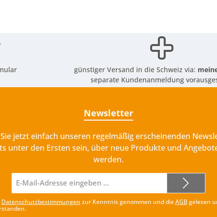
mular
günstiger Versand in die Schweiz via:
meine
separate Kundenanmeldung vorausges
Newsletter
Sie jetzt einfach unseren regelmäßig erscheinenden Newsle
ts unter den Ersten sein, über neue Produkte und Angebote
werden.
E-
Mail-
Adresse*
e
Datenschutzbestimmungen
zur Kenntnis genommen und die
AGB
gelesen u
rstanden.