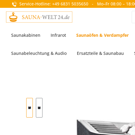
Service-Hotline: +49 6831 5035650 - Mo–Fr 08:00 – 18:0
springen
Zur Hauptnavigation springen
Saunakabinen
Infrarot
Saunaöfen & Verdampfer
Saunabeleuchtung & Audio
Ersatzteile & Saunabau
Bildergalerie überspringen