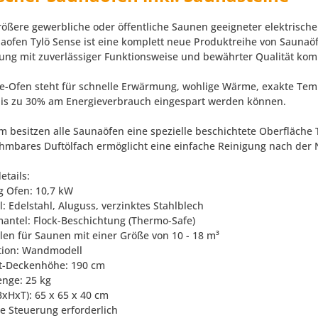
größere gewerbliche oder öffentliche Saunen geeigneter elektrisch
aofen Tylö Sense ist eine komplett neue Produktreihe von Saunaö
ng mit zuverlässiger Funktionsweise und bewährter Qualität komb
e-Ofen steht für schnelle Erwärmung, wohlige Wärme, exakte Temp
bis zu 30% am Energieverbrauch eingespart werden können.
 besitzen alle Saunaöfen eine spezielle beschichtete Oberfläch
hmbares Duftölfach ermöglicht eine einfache Reinigung nach der 
etails:
ng Ofen: 10,7 kW
l: Edelstahl, Aluguss, verzinktes Stahlblech
antel: Flock-Beschichtung (Thermo-Safe)
len für Saunen mit einer Größe von 10 - 18 m³
lation: Wandmodell
t-Deckenhöhe: 190 cm
enge: 25 kg
BxHxT): 65 x 65 x 40 cm
te Steuerung erforderlich