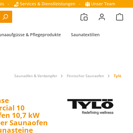
is
-
Services & Dienstleistungen
-
Unser Team
unaaufgüsse & Pflegeprodukte
Saunatextilien
Saunaöfen & Verdampfer
Finnischer Saunaofen
Tylö
nse
cial 10
en 10,7 kW
her Saunaofen
aunasteine