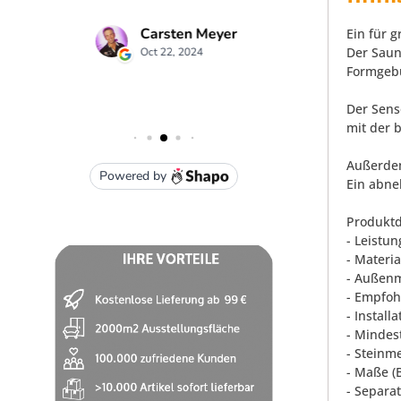
Ein für 
Der Saun
Formgebu
Der Sens
mit der 
Außerdem
Ein abne
Produktd
- Leistu
- Materia
- Außenm
- Empfoh
- Instal
- Mindes
- Steinm
- Maße (
- Separa