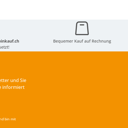
inkauf.ch
Bequemer Kauf auf Rechnung
etzt!
tter und Sie
 informiert
nd bin mit