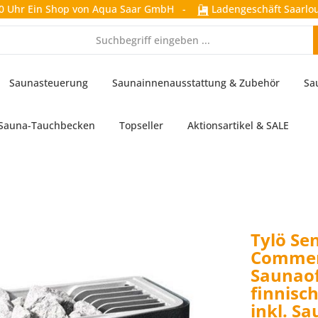
0 Uhr
Ein Shop von Aqua Saar GmbH
-
Ladengeschäft Saarlou
Saunasteuerung
Saunainnenausstattung & Zubehör
Sa
Sauna-Tauchbecken
Topseller
Aktionsartikel & SALE
Tylö Se
Commer
Saunaof
finnisc
inkl. S