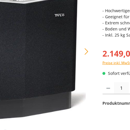
- Hochwertige
- Geeignet fü
- Extrem schn
- Boden und 
- Inkl. 25 kg 
2.149,
Preise inkl. MwS
Sofort verfü
Produkt Anzahl:
Produktnum