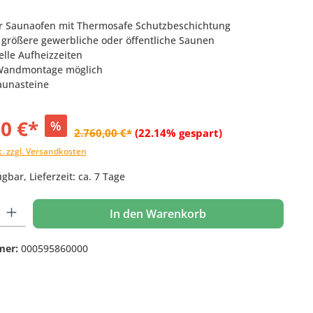
r Saunaofen mit Thermosafe Schutzbeschichtung
r größere gewerbliche oder öffentliche Saunen
elle Aufheizzeiten
Wandmontage möglich
Saunasteine
00 €*
%
2.760,00 €*
(22.14% gespart)
t. zzgl. Versandkosten
gbar, Lieferzeit: ca. 7 Tage
 Gib den gewünschten Wert ein oder benutze die Schaltflächen um die Anzahl
In den Warenkorb
mer:
000595860000