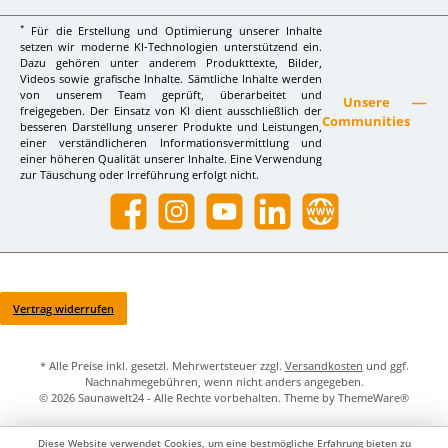
*
Für die Erstellung und Optimierung unserer Inhalte
setzen wir moderne KI-Technologien unterstützend ein.
Dazu gehören unter anderem Produkttexte, Bilder,
Videos sowie grafische Inhalte. Sämtliche Inhalte werden
von unserem Team geprüft, überarbeitet und
Unsere
freigegeben. Der Einsatz von KI dient ausschließlich der
Communities
besseren Darstellung unserer Produkte und Leistungen,
einer verständlicheren Informationsvermittlung und
einer höheren Qualität unserer Inhalte. Eine Verwendung
zur Täuschung oder Irreführung erfolgt nicht.
Facebook
Instagram
YouTube
LinkedIn
Website
Vertrag widerrufen
* Alle Preise inkl. gesetzl. Mehrwertsteuer zzgl.
Versandkosten
und ggf.
Nachnahmegebühren, wenn nicht anders angegeben.
© 2026 Saunawelt24 - Alle Rechte vorbehalten. Theme by
ThemeWare®
Diese Website verwendet Cookies, um eine bestmögliche Erfahrung bieten zu