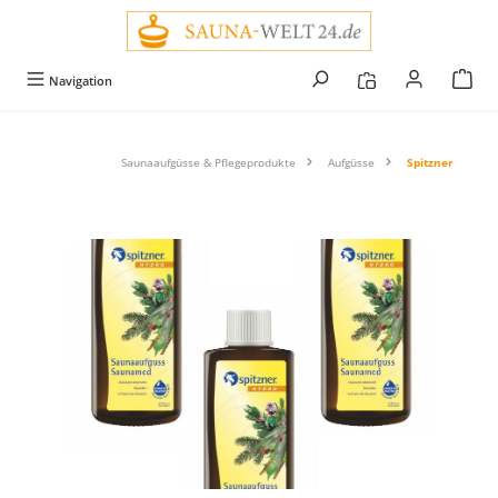
alt springen
Navigation
Saunaaufgüsse & Pflegeprodukte
Aufgüsse
Spitzner
Bildergalerie überspringen