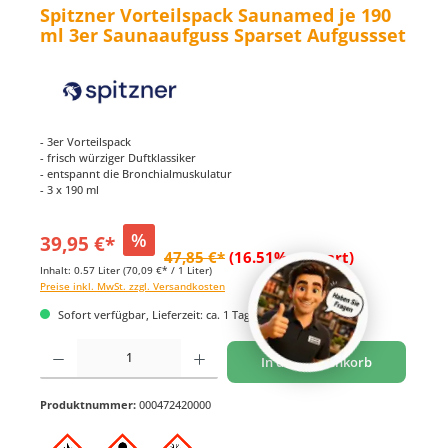
Spitzner Vorteilspack Saunamed je 190
ml 3er Saunaaufguss Sparset Aufgussset
- 3er Vorteilspack
- frisch würziger Duftklassiker
- entspannt die Bronchialmuskulatur
- 3 x 190 ml
%
39,95 €*
47,85 €*
(16.51% gespart)
Inhalt:
0.57 Liter
(70,09 €* / 1 Liter)
Preise inkl. MwSt. zzgl. Versandkosten
Sofort verfügbar, Lieferzeit: ca. 1 Tag
Produkt Anzahl: Gib den gewünschten Wert ein oder benutze die Schaltflächen um di
In den Warenkorb
Produktnummer:
000472420000