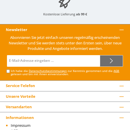
Kostenlose Lieferung
ab 99 €
Newsletter
Abonnieren Sie jetzt einfach unseren regelmäßig erscheinenden
Newsletter und Sie werden stets unter den Ersten sein, über neue
Produkte und Angebote informiert werden.
E-
Mail-
Adresse*
Ich habe die
Datenschutzbestimmungen
zur Kenntnis genommen und die
AGB
gelesen und bin mit ihnen einverstanden.
Service-Telefon
Unsere Vorteile
Versandarten
Informationen
Impressum