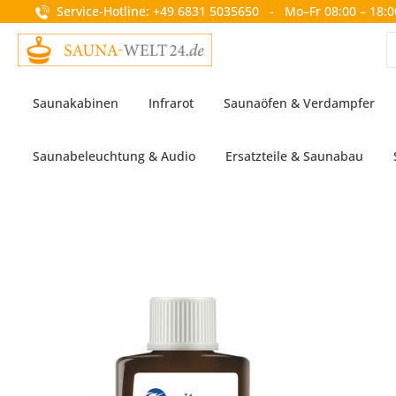
Service-Hotline: +49 6831 5035650 - Mo–Fr 08:00 – 18:0
springen
Zur Hauptnavigation springen
Saunakabinen
Infrarot
Saunaöfen & Verdampfer
Saunabeleuchtung & Audio
Ersatzteile & Saunabau
Bildergalerie überspringen