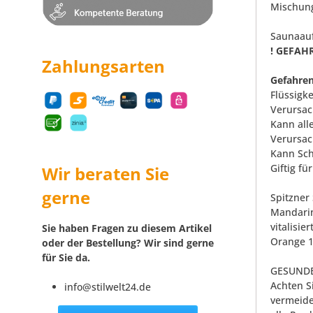
Mischung
Saunaau
! GEFAHR
Zahlungsarten
Gefahren
Flüssigk
Verursac
Kann all
Verursac
Kann Sch
Giftig f
Wir beraten Sie
gerne
Spitzner
Mandarin
vitalisie
Sie haben Fragen zu diesem Artikel
Orange 1
oder der Bestellung? Wir sind gerne
für Sie da.
GESUNDE
Achten S
info@stilwelt24.de
vermeide