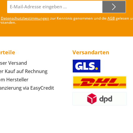
E-
Mail-
Adresse*
e
Datenschutzbestimmungen
zur Kenntnis genommen und die
AGB
gelesen u
rstanden.
rteile
Versandarten
ser Versand
r Kauf auf Rechnung
om Hersteller
anzierung via EasyCredit