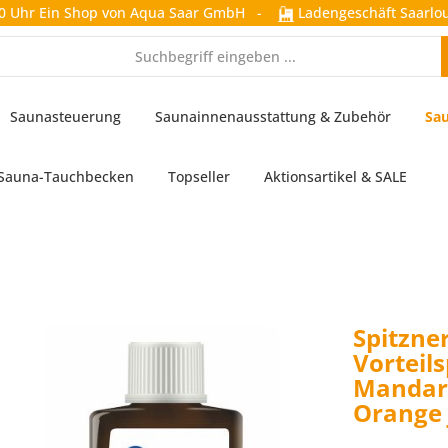
0 Uhr
Ein Shop von Aqua Saar GmbH
-
Ladengeschäft Saarlou
Saunasteuerung
Saunainnenausstattung & Zubehör
Sau
Sauna-Tauchbecken
Topseller
Aktionsartikel & SALE
Spitzne
Vorteil
Mandari
Orange 