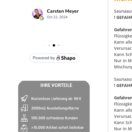
Saunaauf
! GEFAHR
Gefahren
Flüssigk
Kann all
Verursac
Kann Sch
Nur in M
Mischung
Saunaau
! GEFAHR
Gefahren
Flüssigk
Kann all
Verursac
Kann Sch
Nur in M