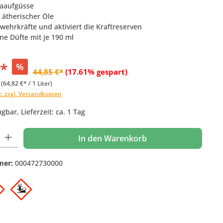
naaufgüsse
 ätherischer Öle
bwehrkräfte und aktiviert die Kraftreserven
ne Düfte mit je 190 ml
€*
%
44,85 €*
(17.61% gespart)
r
(64,82 €* / 1 Liter)
t. zzgl. Versandkosten
gbar, Lieferzeit: ca. 1 Tag
 Gib den gewünschten Wert ein oder benutze die Schaltflächen um die Anzahl
In den Warenkorb
mer:
000472730000