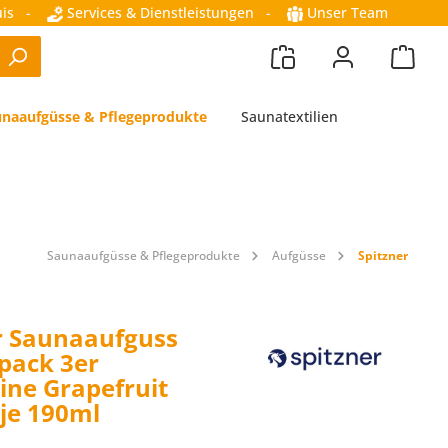
is
-
Services & Dienstleistungen
-
Unser Team
naaufgüsse & Pflegeprodukte
Saunatextilien
Saunaaufgüsse & Pflegeprodukte
Aufgüsse
Spitzner
r Saunaaufguss
spack 3er
ne Grapefruit
je 190ml