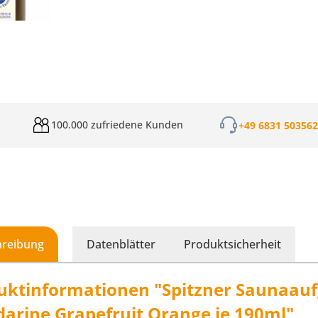
100.000 zufriedene Kunden
+49 6831 50356
hreibung
Datenblätter
Produktsicherheit
uktinformationen "Spitzner Saunaaufg
arine Grapefruit Orange je 190ml"