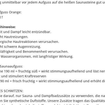
 unmittelbar vor jedem Aufguss auf die heißen Saunasteine gut 
fguss Orange:
 !
hinweise:
eit und Dampf leicht entzündbar.
ht Hautreizungen.
ergische Hautreaktionen verursachen.
ht schwere Augenreizung.
läfrigkeit und Benommenheit verursachen.
ür Wasserorganismen, mit langfristiger Wirkung.
 Saunaaufguss:
e 190 ml = fruchtig süß = wirkt stimmungsaufhellend und löst ne
rt und stimuliert Kraftreserven
90 ml = frisch fruchtig = wirkt stimmungsaufhellend und erhöht d
S SCHWITZEN:
ie darauf, nur Sauna- und Dampfbadzusätze zu verwenden, die natü
n Sie synthetische Duftstoffe. Unsere Zusätze tragen das Qualitä