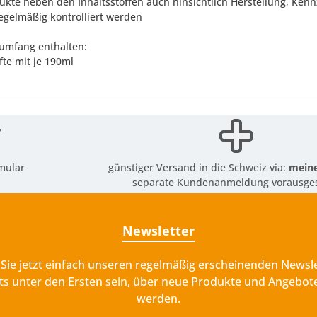
dukte neben den Inhaltsstoffen auch hinsichtlich Herstellung, 
regelmäßig kontrolliert werden
rumfang enthalten:
fte mit je 190ml
mular
günstiger Versand in die Schweiz via:
meine
separate Kundenanmeldung vorausges
Newsletter
Sie jetzt einfach unseren regelmäßig erscheinenden Newsle
ts unter den Ersten sein, über neue Produkte und Angebote
werden.