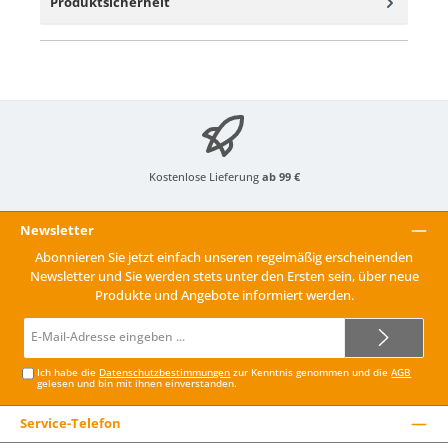
Produktsicherheit
Kostenlose Lieferung
ab 99 €
Newsletter
Abonnieren Sie jetzt einfach unseren regelmäßig erscheinenden
Newsletter und Sie werden stets unter den Ersten sein, über neue
Produkte und Angebote informiert werden.
E-
Mail-
Adresse*
Ich habe die
Datenschutzbestimmungen
zur Kenntnis genommen und die
AGB
gelesen und bin mit ihnen einverstanden.
Service-Telefon