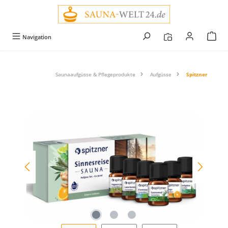
alt springen
Navigation
Saunaaufgüsse & Pflegeprodukte
Aufgüsse
Spitzner
Bildergalerie überspringen