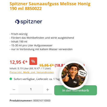
Spitzner Saunaaufguss Melisse Honig
190 ml 8850022
- frisch-würzig
- Fördert das Wohlbefinden und wirkt ausgleichend
- Inhalt 190 ml
- 15-30 ml pro Liter Aufgusswasser
- nur in Verbindung mit kaltem Wasser verwenden
%
12,95 €*
15,95 €*
(18.81% gespart)
Inhalt:
0.19 Liter
(68,16 €* / 1 Liter)
Preise inkl. MwSt. zzgl. Versandkosten
Sofort verfügbar, Lieferzeit: ca. 1 Tag
Produkt Anzahl: Gib den gewünschten Wert ein oder benutze die Schaltflächen um di
In den Warenkorb
Produktnummer:
000016110000