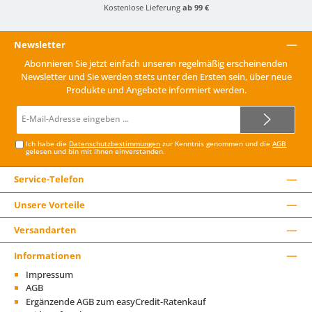
Kostenlose Lieferung
ab 99 €
Newsletter
Abonnieren Sie jetzt einfach unseren regelmäßig erscheinenden
Newsletter und Sie werden stets unter den Ersten sein, über neue
Produkte und Angebote informiert werden.
E-
Mail-
Adresse*
Ich habe die
Datenschutzbestimmungen
zur Kenntnis genommen und die
AGB
gelesen und bin mit ihnen einverstanden.
Service-Telefon
Unsere Vorteile
Versandarten
Informationen
Impressum
AGB
Ergänzende AGB zum easyCredit-Ratenkauf