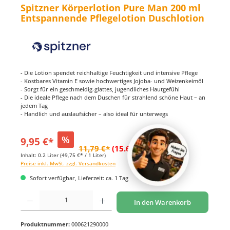
Spitzner Körperlotion Pure Man 200 ml
Entspannende Pflegelotion Duschlotion
- Die Lotion spendet reichhaltige Feuchtigkeit und intensive Pflege
- Kostbares Vitamin E sowie hochwertiges Jojoba- und Weizenkeimöl
- Sorgt für ein geschmeidig-glattes, jugendliches Hautgefühl
- Die ideale Pflege nach dem Duschen für strahlend schöne Haut – an
jedem Tag
- Handlich und auslaufsicher – also ideal für unterwegs
%
9,95 €*
11,79 €*
(15.61% gespart)
Inhalt:
0.2 Liter
(49,75 €* / 1 Liter)
Preise inkl. MwSt. zzgl. Versandkosten
Sofort verfügbar, Lieferzeit: ca. 1 Tag
Produkt Anzahl: Gib den gewünschten Wert ein oder benutze die Schaltflächen um di
In den Warenkorb
Produktnummer:
000621290000