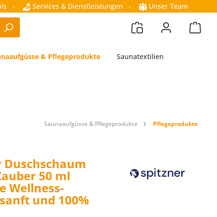
is
-
Services & Dienstleistungen
-
Unser Team
naaufgüsse & Pflegeprodukte
Saunatextilien
Saunaaufgüsse & Pflegeprodukte
Pflegeprodukte
er Duschschaum
Zauber 50 ml
he Wellness-
sanft und 100%