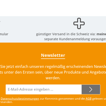
mular
günstiger Versand in die Schweiz via:
meine
separate Kundenanmeldung vorausges
Newsletter
Sie jetzt einfach unseren regelmäßig erscheinenden Newsle
ts unter den Ersten sein, über neue Produkte und Angebote
werden.
E-
Mail-
Adresse*
e
Datenschutzbestimmungen
zur Kenntnis genommen und die
AGB
gelesen u
rstanden.