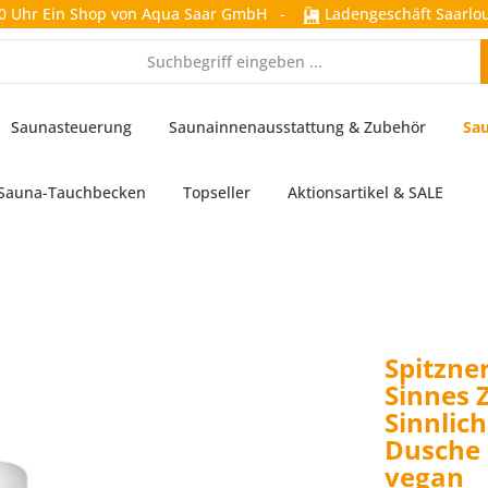
0 Uhr
Ein Shop von Aqua Saar GmbH
-
Ladengeschäft Saarlou
Saunasteuerung
Saunainnenausstattung & Zubehör
Sau
Sauna-Tauchbecken
Topseller
Aktionsartikel & SALE
Spitzn
Sinnes 
Sinnlic
Dusche 
vegan