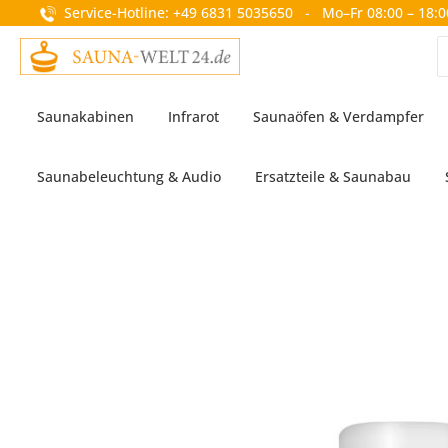
Service-Hotline: +49 6831 5035650 - Mo–Fr 08:00 – 18:0
springen
Zur Hauptnavigation springen
Saunakabinen
Infrarot
Saunaöfen & Verdampfer
Saunabeleuchtung & Audio
Ersatzteile & Saunabau
Bildergalerie überspringen