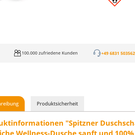
100.000 zufriedene Kunden
+49 6831 50356
hreibung
Produktsicherheit
uktinformationen "Spitzner Duschsch
liche Wellness-Dusche sanft und 100%