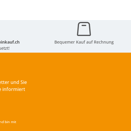
inkauf.ch
Bequemer Kauf auf Rechnung
etzt!
tter und Sie
 informiert
nd bin mit