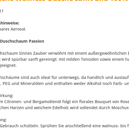
 !
hinweise:
ares Aerosol.
r Duschschaum Passion
hschaum Sinnes Zauber verwöhnt mit einem außergewöhnlichen D
t wird spürbar sanft gereinigt: mit milden Tensiden sowie einem 
geeignet.
hschäume sind auch ideal für unterwegs, da handlich und auslaufs
n, PEG und Mineralölen und enthalten weder Alkohol noch Farb- un
irkung:
m Citronen- und Bergamottenöl folgt ein florales Bouquet von Ros
chen Harzen und weichem Edelholz wird vollendet durch Moschus
ng:
r Gebrauch schütteln. Sprühen Sie anschließend eine walnuss- bi