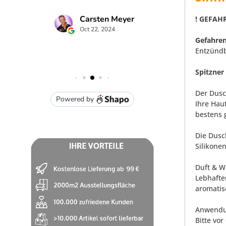
! GEFAHR
Gefahren
Entzündb
Spitzne
Der Dusc
Ihre Hau
bestens 
Die Dusc
Silikone
Duft & W
Lebhafte
aromatis
Anwendu
Bitte vo