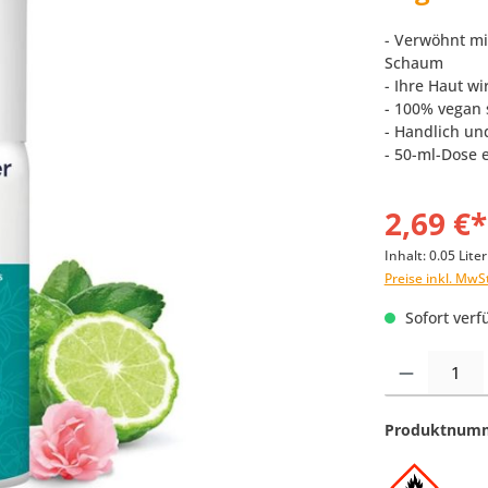
- Verwöhnt mi
Schaum
- Ihre Haut wi
- 100% vegan 
- Handlich und
- 50-ml-Dose
2,69 €*
Inhalt:
0.05 Lite
Preise inkl. MwS
Sofort verfü
Produkt Anzahl:
Produktnum