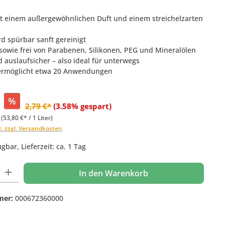
t einem außergewöhnlichen Duft und einem streichelzarten
rd spürbar sanft gereinigt
sowie frei von Parabenen, Silikonen, PEG und Mineralölen
 auslaufsicher – also ideal für unterwegs
 ermöglicht etwa 20 Anwendungen
%
2,79 €*
(3.58% gespart)
r
(53,80 €* / 1 Liter)
t. zzgl. Versandkosten
gbar, Lieferzeit: ca. 1 Tag
 Gib den gewünschten Wert ein oder benutze die Schaltflächen um die Anzahl
In den Warenkorb
mer:
000672360000