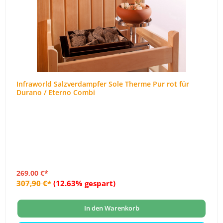
Infraworld Salzverdampfer Sole Therme Pur rot für
Durano / Eterno Combi
269,00 €*
307,90 €*
(12.63% gespart)
In den Warenkorb