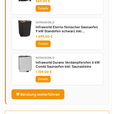
569,00 €
Details
INFRAWORLD
Infraworld Eterno finnischer Saunaofen
9 kW Standofen schwarz inkl.
Saunasteine
1.699,00 €
Details
INFRAWORLD
Infraworld Durano Verdampferofen 6 kW
Combi Saunaofen inkl. Saunasteine
1.159,00 €
Details
💬 Beratung weiterführen