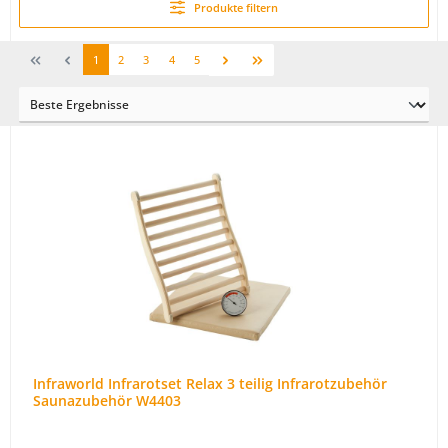
Produkte filtern
1
2
3
4
5
Infraworld Infrarotset Relax 3 teilig Infrarotzubehör
Saunazubehör W4403