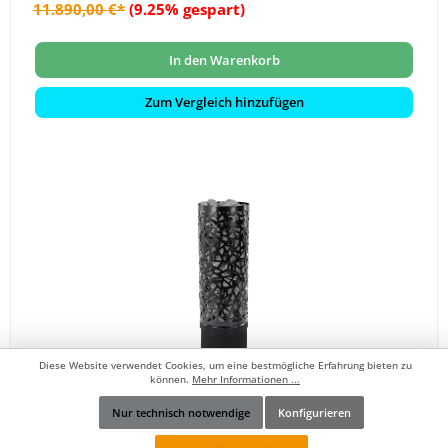
11.890,00 €*
(9.25% gespart)
In den Warenkorb
Zum Vergleich hinzufügen
Diese Website verwendet Cookies, um eine bestmögliche Erfahrung bieten zu
können.
Mehr Informationen ...
Infraworld Atlas Round Black finnischer Saunaofen 6
Nur technisch notwendige
Konfigurieren
kW schwarz inkl. Saunasteine
Werkzeugleiste anzeigen