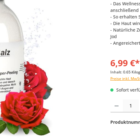
- Das Wellnes
anschließend
- So erhalten 
- Die Haut wi
- Natürliche
Jod
- Angereicher
6,99 €*
Inhalt:
0.65 Kil
Preise inkl. MwS
Sofort verfü
Produkt Anzahl:
Produktnum