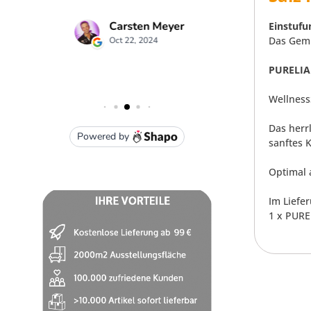
Einstufu
Das Gemi
PURELIA 
Wellness
Das herr
sanftes 
Optimal 
Im Liefe
1 x PURE