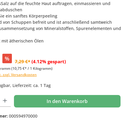
sSalz auf die feuchte Haut auftragen, einmassieren und
 abduschen
Sie ein sanftes Körperpeeling
rd von Schuppen befreit und ist anschließend samtweich
 Zusammensetzung von Mineralstoffen, Spurenelementen und
t mit ätherischen Ölen
%
7,29 €*
(4.12% gespart)
ogramm
(10,75 €* / 1 Kilogramm)
t. zzgl. Versandkosten
gbar, Lieferzeit: ca. 1 Tag
 Gib den gewünschten Wert ein oder benutze die Schaltflächen um die Anzahl
In den Warenkorb
mer:
000594970000