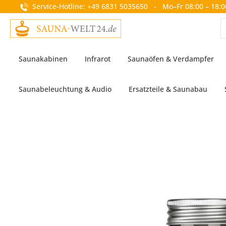
Service-Hotline: +49 6831 5035650 - Mo–Fr 08:00 – 18:0
springen
Zur Hauptnavigation springen
Saunakabinen
Infrarot
Saunaöfen & Verdampfer
Saunabeleuchtung & Audio
Ersatzteile & Saunabau
Bildergalerie überspringen