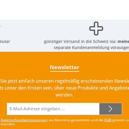
mular
günstiger Versand in die Schweiz via:
meine
separate Kundenanmeldung vorausges
Newsletter
Sie jetzt einfach unseren regelmäßig erscheinenden Newsle
ts unter den Ersten sein, über neue Produkte und Angebote
werden.
E-
Mail-
Adresse*
e
Datenschutzbestimmungen
zur Kenntnis genommen und die
AGB
gelesen u
rstanden.