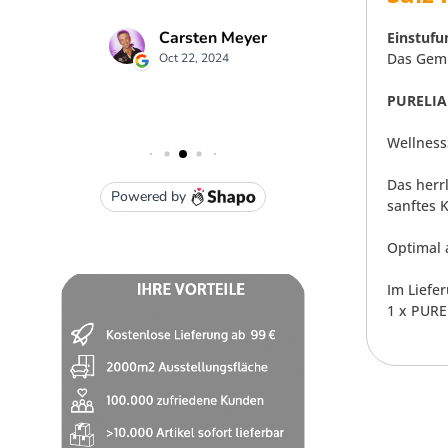
Einstufu
Das Gemi
PURELIA 
Wellness
Das herr
sanftes 
Optimal 
Im Liefe
1 x PURE