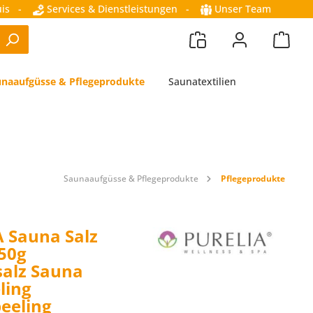
is
-
Services & Dienstleistungen
-
Unser Team
naaufgüsse & Pflegeprodukte
Saunatextilien
Saunaaufgüsse & Pflegeprodukte
Pflegeprodukte
 Sauna Salz
650g
salz Sauna
ling
eeling