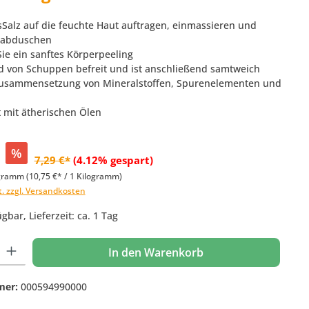
sSalz auf die feuchte Haut auftragen, einmassieren und
 abduschen
Sie ein sanftes Körperpeeling
rd von Schuppen befreit und ist anschließend samtweich
 Zusammensetzung von Mineralstoffen, Spurenelementen und
t mit ätherischen Ölen
%
7,29 €*
(4.12% gespart)
ogramm
(10,75 €* / 1 Kilogramm)
t. zzgl. Versandkosten
gbar, Lieferzeit: ca. 1 Tag
 Gib den gewünschten Wert ein oder benutze die Schaltflächen um die Anzahl
In den Warenkorb
mer:
000594990000