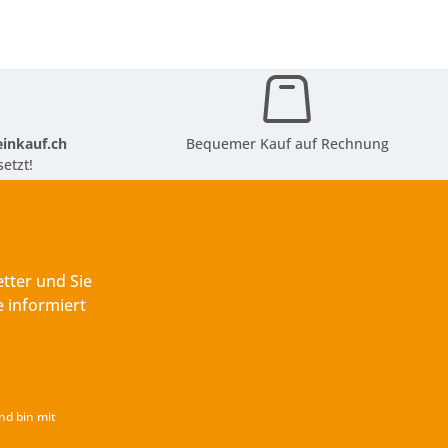
inkauf.ch
Bequemer Kauf auf Rechnung
etzt!
tter und Sie
 informiert
nd bin mit