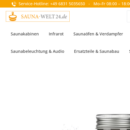
Service-Hotline: +49 6831 5035650 - Mo–Fr 08:00 – 18:0
springen
Zur Hauptnavigation springen
Saunakabinen
Infrarot
Saunaöfen & Verdampfer
Saunabeleuchtung & Audio
Ersatzteile & Saunabau
Bildergalerie überspringen