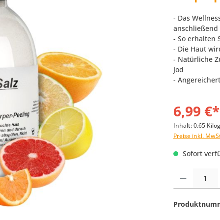
- Das Wellnes
anschließend
- So erhalten 
- Die Haut wi
- Natürliche
Jod
- Angereicher
6,99 €*
Inhalt:
0.65 Kil
Preise inkl. MwS
Sofort verfü
Produkt Anzahl:
Produktnum