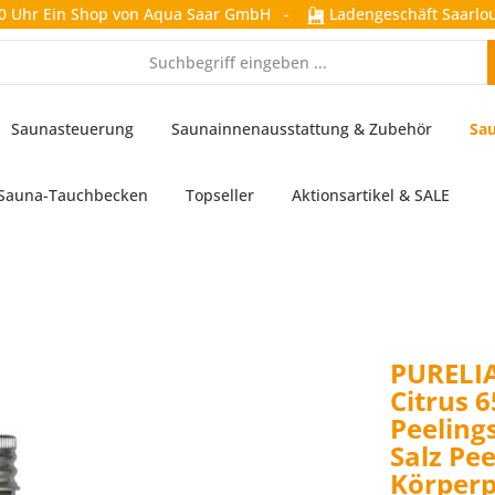
0 Uhr
Ein Shop von Aqua Saar GmbH
-
Ladengeschäft Saarlou
Saunasteuerung
Saunainnenausstattung & Zubehör
Sau
Sauna-Tauchbecken
Topseller
Aktionsartikel & SALE
PURELIA
Citrus 
Peeling
Salz Pee
Körperp