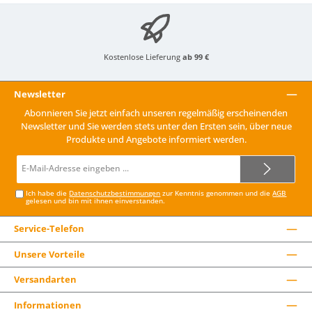
Kostenlose Lieferung
ab 99 €
Newsletter
Abonnieren Sie jetzt einfach unseren regelmäßig erscheinenden
Newsletter und Sie werden stets unter den Ersten sein, über neue
Produkte und Angebote informiert werden.
E-
Mail-
Adresse*
Ich habe die
Datenschutzbestimmungen
zur Kenntnis genommen und die
AGB
gelesen und bin mit ihnen einverstanden.
Service-Telefon
Unsere Vorteile
Versandarten
Informationen