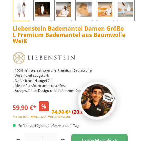
Liebenstein Bademantel Damen Größe
L Premium Bademantel aus Baumwolle
Weiß
- 100% feinste, samtweiche Premium Baumwolle
- Weich und saugstark
- Natürliches Hautgefühl
- Ideale Passform und rutschfest
- Ausgewähltes Design und Liebe zum Detail
%
59,90 €*
74,90 €*
(20.03% gespart)
Preise inkl. MwSt. zzgl. Versandkosten
Sofort verfügbar, Lieferzeit: ca. 1 Tag
Produkt Anzahl: Gib den gewünschten Wert ein oder benutze die Schaltflächen um di
In den Warenkorb