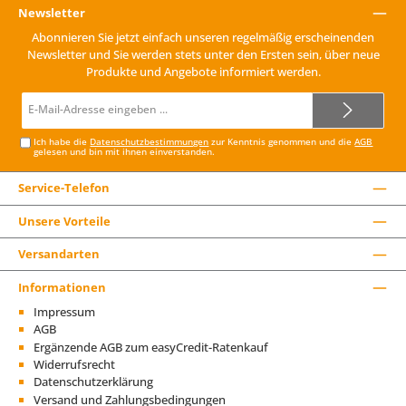
Newsletter
Abonnieren Sie jetzt einfach unseren regelmäßig erscheinenden
Newsletter und Sie werden stets unter den Ersten sein, über neue
Produkte und Angebote informiert werden.
E-
Mail-
Adresse*
Ich habe die
Datenschutzbestimmungen
zur Kenntnis genommen und die
AGB
gelesen und bin mit ihnen einverstanden.
Service-Telefon
Unsere Vorteile
Versandarten
Informationen
Impressum
AGB
Ergänzende AGB zum easyCredit-Ratenkauf
Widerrufsrecht
Datenschutzerklärung
Versand und Zahlungsbedingungen