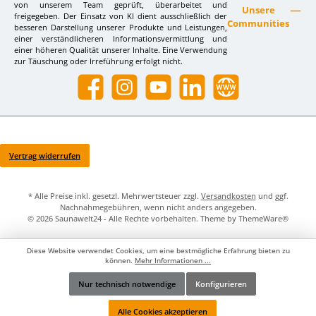
von unserem Team geprüft, überarbeitet und
Unsere
freigegeben. Der Einsatz von KI dient ausschließlich der
Communities
besseren Darstellung unserer Produkte und Leistungen,
einer verständlicheren Informationsvermittlung und
einer höheren Qualität unserer Inhalte. Eine Verwendung
zur Täuschung oder Irreführung erfolgt nicht.
Facebook
Instagram
YouTube
LinkedIn
Website
Vertrag widerrufen
* Alle Preise inkl. gesetzl. Mehrwertsteuer zzgl.
Versandkosten
und ggf.
Nachnahmegebühren, wenn nicht anders angegeben.
© 2026 Saunawelt24 - Alle Rechte vorbehalten. Theme by
ThemeWare®
Diese Website verwendet Cookies, um eine bestmögliche Erfahrung bieten zu
können.
Mehr Informationen ...
Nur technisch notwendige
Konfigurieren
Werkzeugleiste anzeigen
Alle Cookies akzeptieren