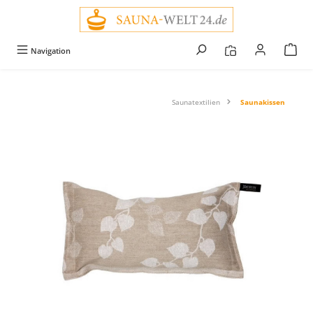
alt springen
Navigation
Saunatextilien
Saunakissen
Bildergalerie überspringen