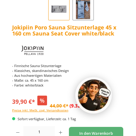
Jokipiin Poro Sauna Sitzunterlage 45 x
160 cm Sauna Seat Cover white/black
- Finnische Sauna Sitzunterlage
- Klassiches, skandinavisches Design
- Aus hochwertigen Materialien
- Maße: ca. 45 x 160 cm
- Farbe: white/black
%
39,90 €*
44,00 €*
(9.32% gespart)
Preise inkl. MwSt. zzgl. Versandkosten
Sofort verfügbar, Lieferzeit: ca. 1 Tag
Produkt Anzahl: Gib den gewünschten Wert ein oder benutze die Schaltflächen um di
In den Warenkorb