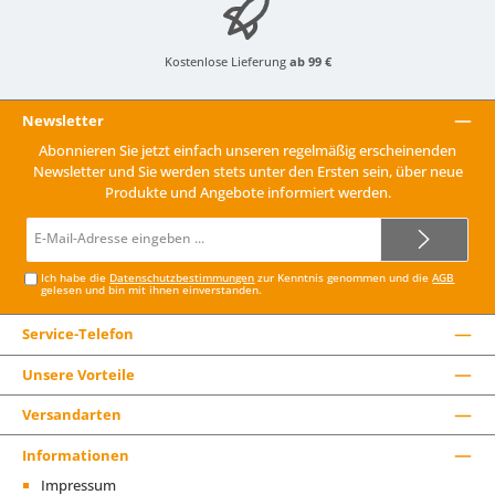
Kostenlose Lieferung
ab 99 €
Newsletter
Abonnieren Sie jetzt einfach unseren regelmäßig erscheinenden
Newsletter und Sie werden stets unter den Ersten sein, über neue
Produkte und Angebote informiert werden.
E-
Mail-
Adresse*
Ich habe die
Datenschutzbestimmungen
zur Kenntnis genommen und die
AGB
gelesen und bin mit ihnen einverstanden.
Service-Telefon
Unsere Vorteile
Versandarten
Informationen
Impressum