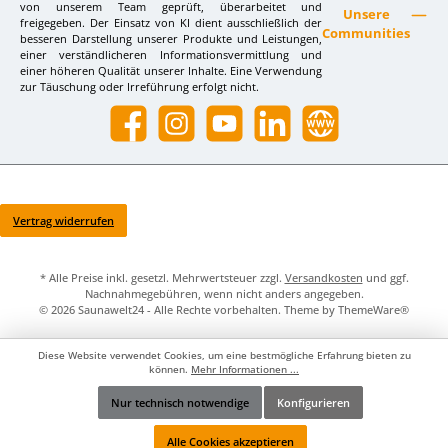
von unserem Team geprüft, überarbeitet und
Unsere
freigegeben. Der Einsatz von KI dient ausschließlich der
Communities
besseren Darstellung unserer Produkte und Leistungen,
einer verständlicheren Informationsvermittlung und
einer höheren Qualität unserer Inhalte. Eine Verwendung
zur Täuschung oder Irreführung erfolgt nicht.
Facebook
Instagram
YouTube
LinkedIn
Website
Vertrag widerrufen
* Alle Preise inkl. gesetzl. Mehrwertsteuer zzgl.
Versandkosten
und ggf.
Nachnahmegebühren, wenn nicht anders angegeben.
© 2026 Saunawelt24 - Alle Rechte vorbehalten. Theme by
ThemeWare®
Diese Website verwendet Cookies, um eine bestmögliche Erfahrung bieten zu
können.
Mehr Informationen ...
Nur technisch notwendige
Konfigurieren
Werkzeugleiste anzeigen
Alle Cookies akzeptieren