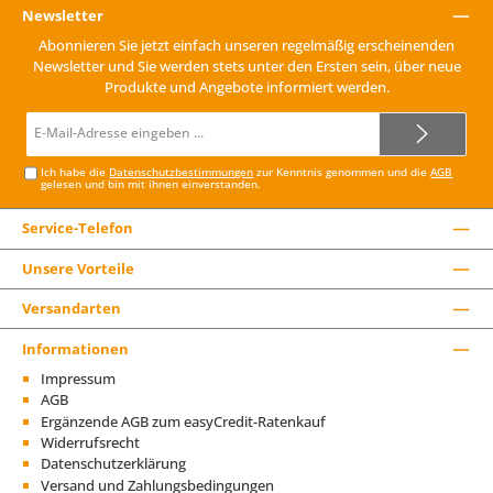
Newsletter
Abonnieren Sie jetzt einfach unseren regelmäßig erscheinenden
Newsletter und Sie werden stets unter den Ersten sein, über neue
Produkte und Angebote informiert werden.
E-
Mail-
Adresse*
Ich habe die
Datenschutzbestimmungen
zur Kenntnis genommen und die
AGB
gelesen und bin mit ihnen einverstanden.
Service-Telefon
Unsere Vorteile
Versandarten
Informationen
Impressum
AGB
Ergänzende AGB zum easyCredit-Ratenkauf
Widerrufsrecht
Datenschutzerklärung
Versand und Zahlungsbedingungen