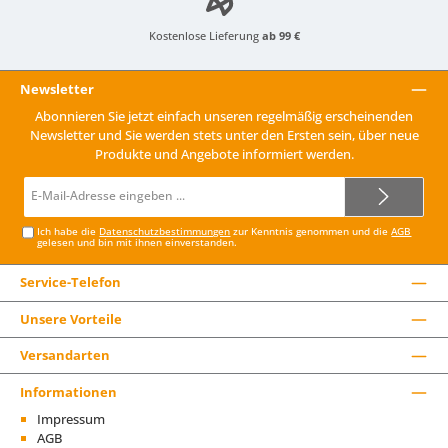
Kostenlose Lieferung
ab 99 €
Newsletter
Abonnieren Sie jetzt einfach unseren regelmäßig erscheinenden
Newsletter und Sie werden stets unter den Ersten sein, über neue
Produkte und Angebote informiert werden.
E-
Mail-
Adresse*
Ich habe die
Datenschutzbestimmungen
zur Kenntnis genommen und die
AGB
gelesen und bin mit ihnen einverstanden.
Service-Telefon
Unsere Vorteile
Versandarten
Informationen
Impressum
AGB