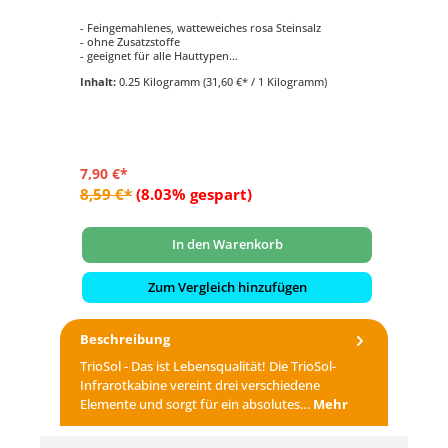
- Feingemahlenes, watteweiches rosa Steinsalz
- 
- ohne Zusatzstoffe
ge
- geeignet für alle Hauttypen
- D
- Speisesalzqualität
- 
Inhalt:
0.25 Kilogramm
(31,60 €* / 1 Kilogramm)
In
- F
7,90 €*
6,
8,59 €*
(8.03% gespart)
8,
In den Warenkorb
Zum Vergleich hinzufügen
Beschreibung
TrioSol - Das ist Lebensqualität! Die TrioSol-
Infrarotkabine vereint drei verschiedene
Elemente und sorgt für ein absolutes…
Mehr