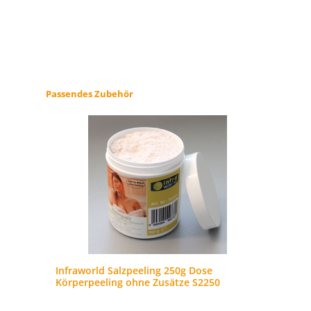
Produktgalerie überspringen
Passendes Zubehör
Infraworld Salzpeeling 250g Dose
In
Körperpeeling ohne Zusätze S2250
g 