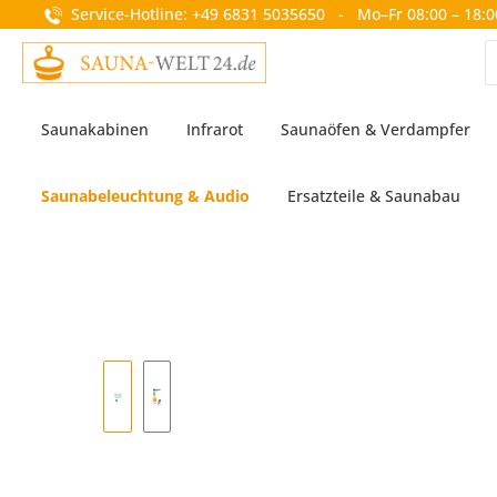
Service-Hotline: +49 6831 5035650 - Mo–Fr 08:00 – 18:0
springen
Zur Hauptnavigation springen
Saunakabinen
Infrarot
Saunaöfen & Verdampfer
Saunabeleuchtung & Audio
Ersatzteile & Saunabau
Bildergalerie überspringen