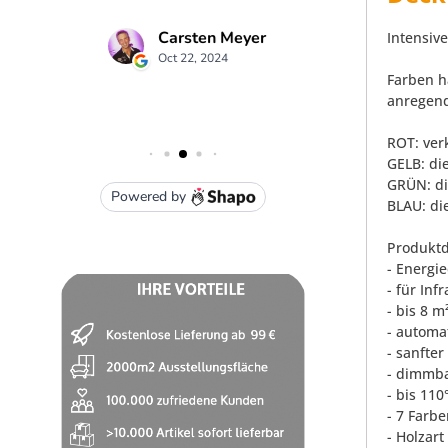
Intensiv
Farben h
anregend
ROT: ver
GELB: di
GRÜN: di
BLAU: di
Produktd
- Energie
- für In
- bis 8 
- automa
- sanfte
- dimmb
- bis 110
- 7 Farb
- Holzart