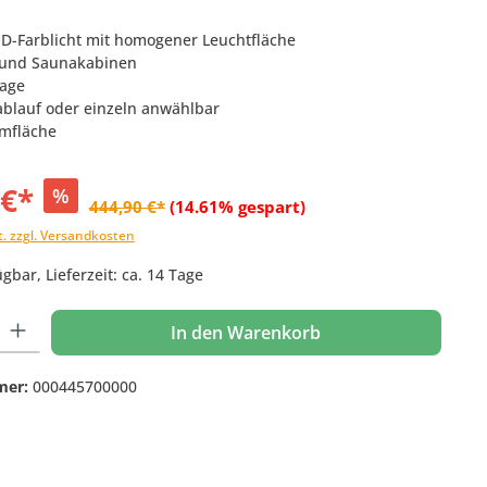
LED-Farblicht mit homogener Leuchtfläche
t- und Saunakabinen
age
ablauf oder einzeln anwählbar
umfläche
 €*
%
444,90 €*
(14.61% gespart)
t. zzgl. Versandkosten
gbar, Lieferzeit: ca. 14 Tage
 Gib den gewünschten Wert ein oder benutze die Schaltflächen um die Anzahl
In den Warenkorb
mer:
000445700000