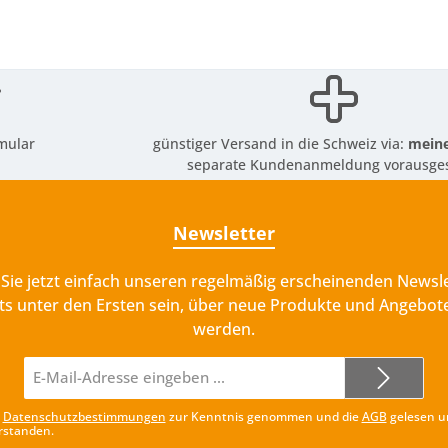
mular
günstiger Versand in die Schweiz via:
meine
separate Kundenanmeldung vorausges
Newsletter
Sie jetzt einfach unseren regelmäßig erscheinenden Newsle
ts unter den Ersten sein, über neue Produkte und Angebote
werden.
E-
Mail-
Adresse*
e
Datenschutzbestimmungen
zur Kenntnis genommen und die
AGB
gelesen u
rstanden.