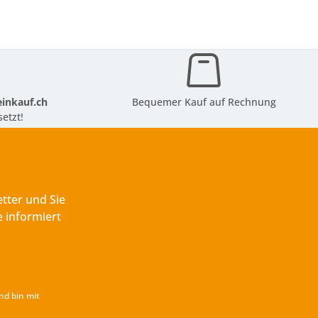
inkauf.ch
Bequemer Kauf auf Rechnung
etzt!
tter und Sie
 informiert
nd bin mit