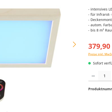
- intensives 
- für Infraro
- Deckenmont
- autom. Farb
- bis 8 m² Ra
379,90
Preise inkl. MwS
Sofort verfü
Produkt Anzahl:
Produktnum