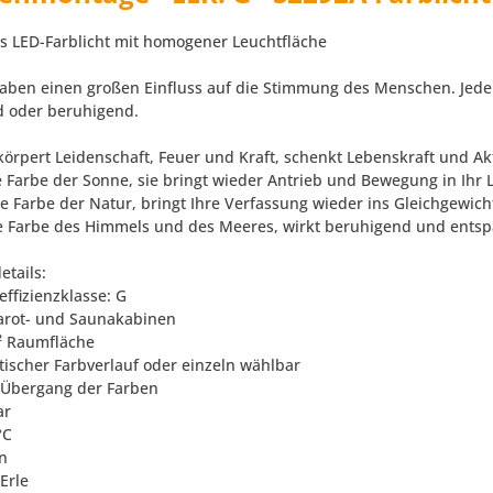
es LED-Farblicht mit homogener Leuchtfläche
aben einen großen Einfluss auf die Stimmung des Menschen. Jede 
 oder beruhigend.
körpert Leidenschaft, Feuer und Kraft, schenkt Lebenskraft und Akt
e Farbe der Sonne, sie bringt wieder Antrieb und Bewegung in Ihr
e Farbe der Natur, bringt Ihre Verfassung wieder ins Gleichgewich
e Farbe des Himmels und des Meeres, wirkt beruhigend und ents
etails:
effizienzklasse: G
frarot- und Saunakabinen
m² Raumfläche
tischer Farbverlauf oder einzeln wählbar
r Übergang der Farben
ar
°C
en
 Erle