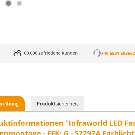
100.000 zufriedene Kunden
+49 6831 50356
hreibung
Produktsicherheit
uktinformationen "Infraworld LED Farb
enmontage - EEK: G - S2292A Farblich