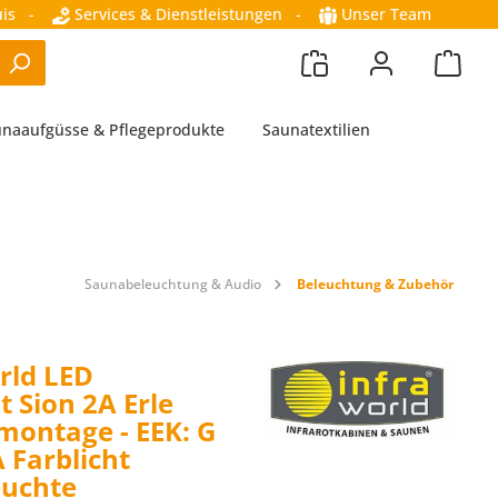
is
-
Services & Dienstleistungen
-
Unser Team
naaufgüsse & Pflegeprodukte
Saunatextilien
Saunabeleuchtung & Audio
Beleuchtung & Zubehör
rld LED
t Sion 2A Erle
ontage - EEK: G
 Farblicht
euchte