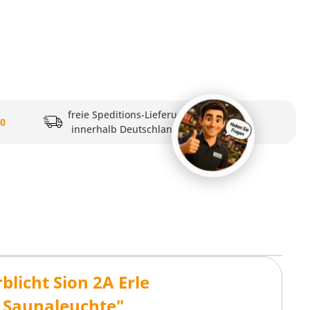
freie Speditions-Lieferung
20
innerhalb Deutschlands
licht Sion 2A Erle
t Saunaleuchte"