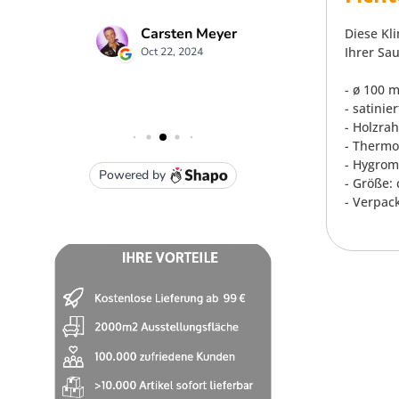
Diese Kl
Ihrer Sau
- ø 100 
- satinie
- Holzra
- Thermo
- Hygrome
- Größe:
- Verpac