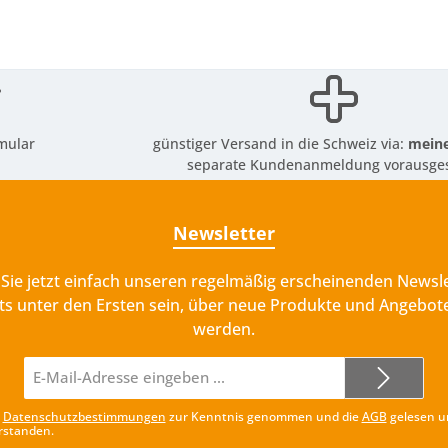
mular
günstiger Versand in die Schweiz via:
meine
separate Kundenanmeldung vorausges
Newsletter
Sie jetzt einfach unseren regelmäßig erscheinenden Newsle
ts unter den Ersten sein, über neue Produkte und Angebote
werden.
E-
Mail-
Adresse*
e
Datenschutzbestimmungen
zur Kenntnis genommen und die
AGB
gelesen u
rstanden.