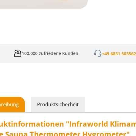
100.000 zufriedene Kunden
+49 6831 50356
hreibung
Produktsicherheit
uktinformationen "Infraworld Klimam
te Sauna Thermometer Hygrometer"