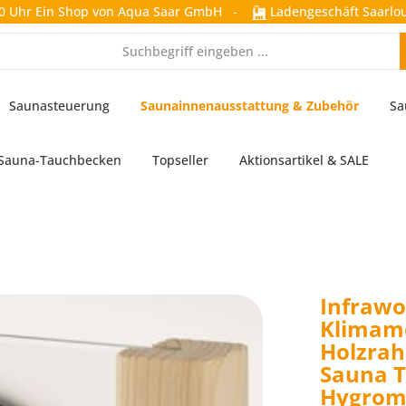
0 Uhr
Ein Shop von Aqua Saar GmbH
-
Ladengeschäft Saarlou
Saunasteuerung
Saunainnenausstattung & Zubehör
Sa
Sauna-Tauchbecken
Topseller
Aktionsartikel & SALE
Infrawo
Klimame
Holzrah
Sauna 
Hygrom