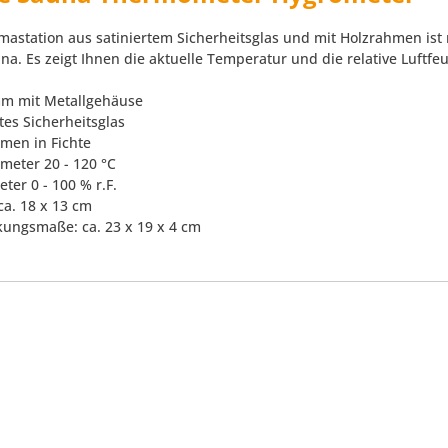
imastation aus satiniertem Sicherheitsglas und mit Holzrahmen ist 
na. Es zeigt Ihnen die aktuelle Temperatur und die relative Luftfe
mm mit Metallgehäuse
rtes Sicherheitsglas
hmen in Fichte
meter 20 - 120 °C
ter 0 - 100 % r.F.
 ca. 18 x 13 cm
kungsmaße: ca. 23 x 19 x 4 cm