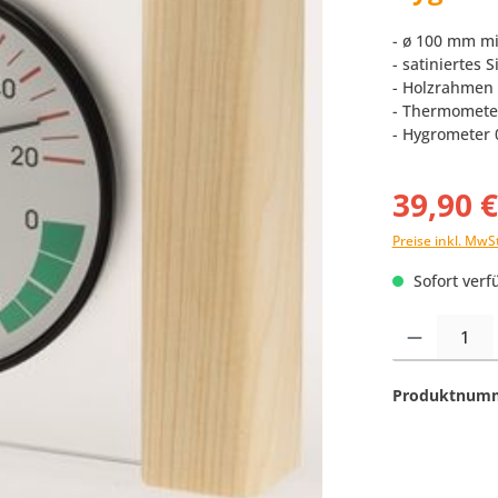
- ø 100 mm mi
- satiniertes 
- Holzrahmen 
- Thermometer
- Hygrometer 0
39,90 
Preise inkl. MwS
Sofort verfü
Produkt Anzahl:
Produktnum