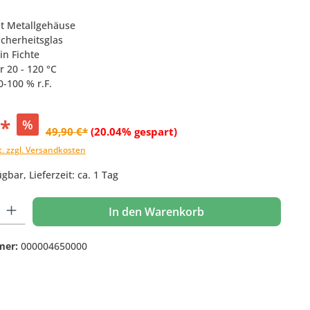
t Metallgehäuse
Sicherheitsglas
in Fichte
 20 - 120 °C
-100 % r.F.
€*
%
49,90 €*
(20.04% gespart)
t. zzgl. Versandkosten
gbar, Lieferzeit: ca. 1 Tag
 Gib den gewünschten Wert ein oder benutze die Schaltflächen um die Anzahl
In den Warenkorb
mer:
000004650000