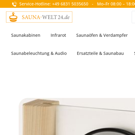
Service-Hotline: +49 6831 5035650 - Mo–Fr 08:00 – 18:0
springen
Zur Hauptnavigation springen
Saunakabinen
Infrarot
Saunaöfen & Verdampfer
Saunabeleuchtung & Audio
Ersatzteile & Saunabau
Bildergalerie überspringen