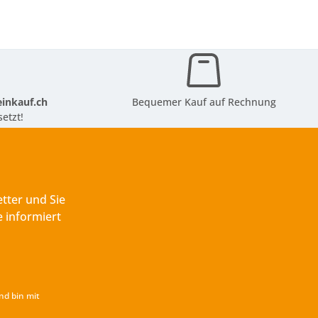
inkauf.ch
Bequemer Kauf auf Rechnung
etzt!
tter und Sie
 informiert
nd bin mit