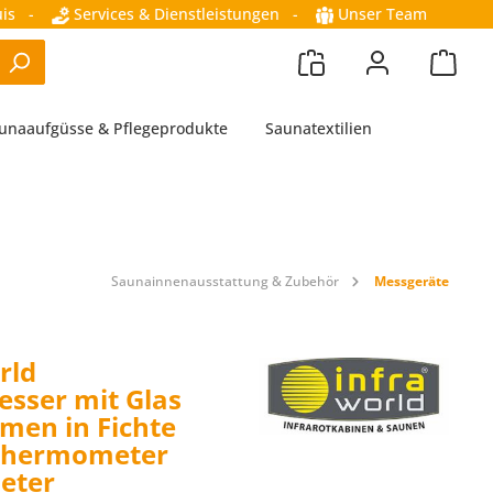
is
-
Services & Dienstleistungen
-
Unser Team
unaaufgüsse & Pflegeprodukte
Saunatextilien
Saunainnenausstattung & Zubehör
Messgeräte
rld
sser mit Glas
men in Fichte
Thermometer
eter