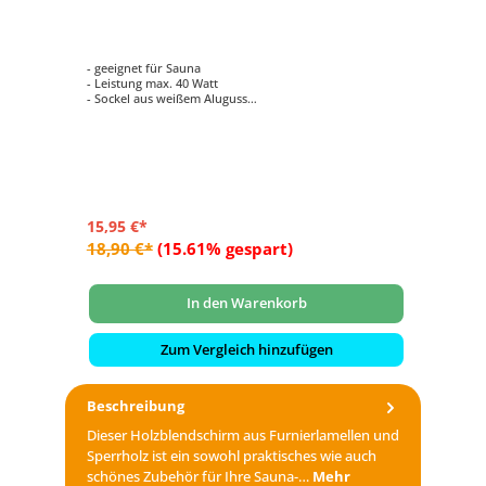
De
- geeignet für Sauna
- L
- Leistung max. 40 Watt
- 
- Sockel aus weißem Aluguss
- G
- mattiertes Pressglas
- G
- Leuchtenfassung aus Keramik
- f
15,95 €*
32
18,90 €*
(15.61% gespart)
40
In den Warenkorb
Zum Vergleich hinzufügen
Beschreibung
Dieser Holzblendschirm aus Furnierlamellen und
Sperrholz ist ein sowohl praktisches wie auch
schönes Zubehör für Ihre Sauna-…
Mehr