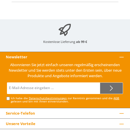
Kostenlose Lieferung
ab 99 €
Newsletter
Abonnieren Sie jetzt einfach unseren regelmäßig erscheinenden
Newsletter und Sie werden stets unter den Ersten sein, über neue
Produkte und Angebote informiert werden.
E-
Mail-
Adresse*
Ich habe die
Datenschutzbestimmungen
zur Kenntnis genommen und die
AGB
gelesen und bin mit ihnen einverstanden.
Service-Telefon
Unsere Vorteile