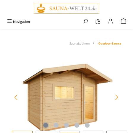
alt springen
Navigation
Saunakabinen
Outdoor-Sauna
Bildergalerie überspringen