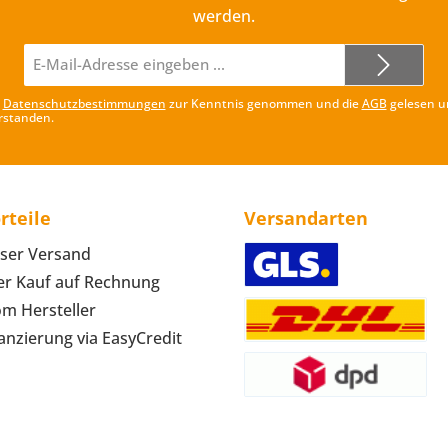
werden.
E-
Mail-
Adresse*
e
Datenschutzbestimmungen
zur Kenntnis genommen und die
AGB
gelesen u
rstanden.
rteile
Versandarten
ser Versand
r Kauf auf Rechnung
om Hersteller
anzierung via EasyCredit