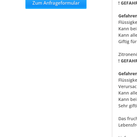
Zum Anfrageformular
! GEFAHR
Gefahren
Flüssigk
Kann bei
Kann all
Giftig f
Zitronenö
! GEFAHR
Gefahren
Flüssigk
Verursac
Kann all
Kann bei
Sehr gif
Das fruc
Lebensfr