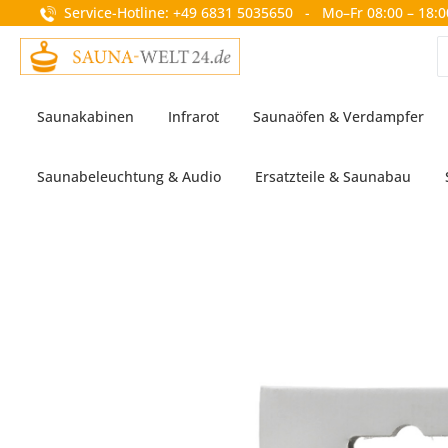
Service-Hotline: +49 6831 5035650 - Mo–Fr 08:00 – 18:0
springen
Zur Hauptnavigation springen
Saunakabinen
Infrarot
Saunaöfen & Verdampfer
Saunabeleuchtung & Audio
Ersatzteile & Saunabau
Bildergalerie überspringen