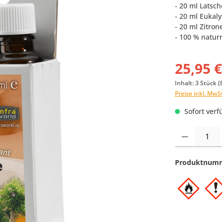
- 20 ml Latsch
- 20 ml Eukaly
- 20 ml Zitron
- 100 % natur
25,95 
Inhalt:
3 Stück
(
Preise inkl. MwS
Sofort verfü
Produkt Anzahl:
Produktnum