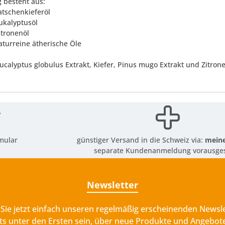
g besteht aus:
atschenkieferöl
Eukalyptusöl
itronenöl
aturreine ätherische Öle
Eucalyptus globulus Extrakt, Kiefer, Pinus mugo Extrakt und Zitron
mular
günstiger Versand in die Schweiz via:
meine
separate Kundenanmeldung vorausges
Newsletter
Sie jetzt einfach unseren regelmäßig erscheinenden Newsle
ts unter den Ersten sein, über neue Produkte und Angebote