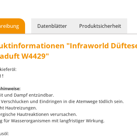
hreibung
Datenblätter
Produktsicherheit
uktinformationen "Infraworld Düftese
aduft W4429"
ieferöl:
 !
hinweise:
eit und Dampf entzündbar.
 Verschlucken und Eindringen in die Atemwege tödlich sein.
ht Hautreizungen.
ergische Hautreaktionen verursachen.
tig für Wasserorganismen mit langfristiger Wirkung.
usöl: