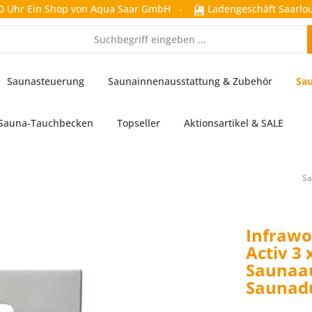
0 Uhr
Ein Shop von Aqua Saar GmbH
-
Ladengeschäft Saarlou
Saunasteuerung
Saunainnenausstattung & Zubehör
Sau
Sauna-Tauchbecken
Topseller
Aktionsartikel & SALE
Sa
Infrawo
Activ 3 
Saunaa
Saunad