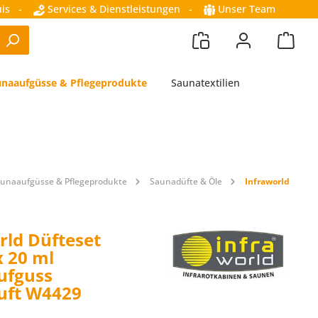
is
-
Services & Dienstleistungen
-
Unser Team
naaufgüsse & Pflegeprodukte
Saunatextilien
unaaufgüsse & Pflegeprodukte
Saunadüfte & Öle
Infraworld
rld Düfteset
x 20 ml
ufguss
uft W4429