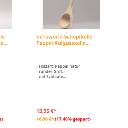
le
Infraworld Schöpfkelle
I
le
Pappel Aufgusskelle
L
behör
Saunazubehör S2241
K
S
- Holzart: Pappel natur
- 
- runder Griff,
- 
- mit Schlaufe
-
- Länge 400 mm
-
-
13,95 €*
3
rb
In den Warenkorb
t)
16,90 €*
(17.46% gespart)
4