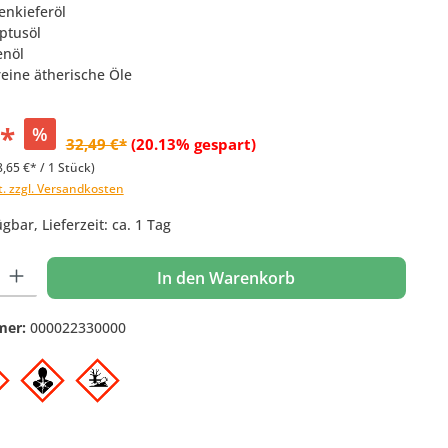
enkieferöl
ptusöl
enöl
reine ätherische Öle
€*
%
32,49 €*
(20.13% gespart)
8,65 €* / 1 Stück)
t. zzgl. Versandkosten
gbar, Lieferzeit: ca. 1 Tag
 Gib den gewünschten Wert ein oder benutze die Schaltflächen um die Anzahl
In den Warenkorb
mer:
000022330000