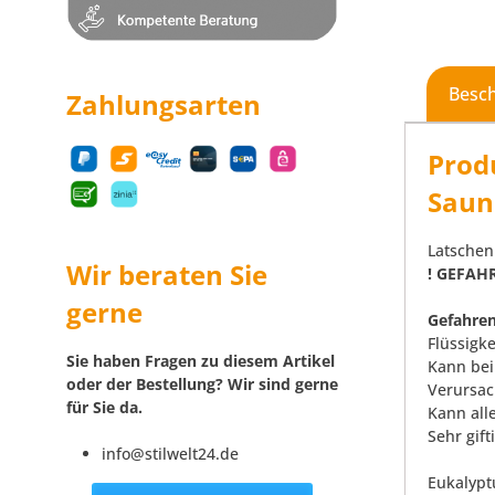
Besc
Zahlungsarten
Prod
Saun
Latschenk
Wir beraten Sie
! GEFAHR
gerne
Gefahren
Flüssigk
Sie haben Fragen zu diesem Artikel
Kann bei
oder der Bestellung? Wir sind gerne
Verursac
für Sie da.
Kann all
Sehr gif
info@stilwelt24.de
Eukalypt