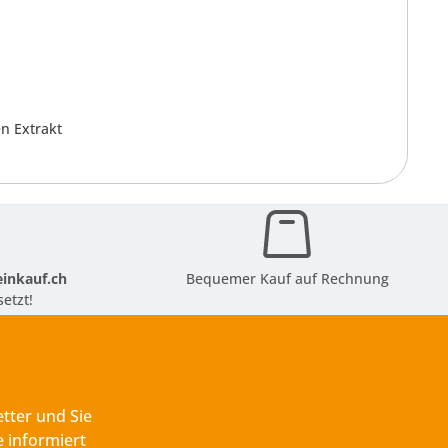
en Extrakt
inkauf.ch
Bequemer Kauf auf Rechnung
etzt!
tter und Sie
 informiert