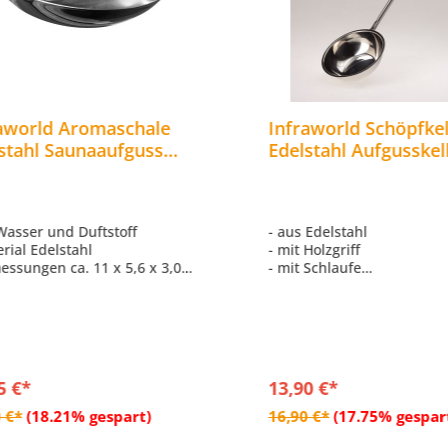
aworld Aromaschale
Infraworld Schöpfkel
stahl Saunaaufguss
Edelstahl Aufgusskel
nazubehör W4418
Saunakelle Saunazu
S2210
 Wasser und Duftstoff
- aus Edelstahl
erial Edelstahl
- mit Holzgriff
essungen ca. 11 x 5,6 x 3,0
- mit Schlaufe
- Länge ca. 40 X 10 X 5 cm
5 €*
13,90 €*
In den Warenkorb
In den Warenko
 €*
(18.21% gespart)
16,90 €*
(17.75% gespar