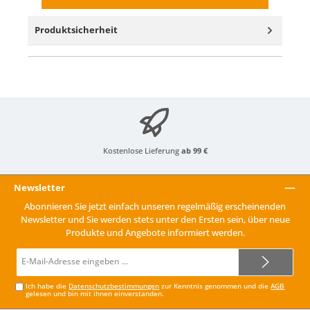
Produktsicherheit
Kostenlose Lieferung
ab 99 €
Newsletter
Abonnieren Sie jetzt einfach unseren regelmäßig erscheinenden
Newsletter und Sie werden stets unter den Ersten sein, über neue
Produkte und Angebote informiert werden.
E-
Mail-
Adresse*
Ich habe die
Datenschutzbestimmungen
zur Kenntnis genommen und die
AGB
gelesen und bin mit ihnen einverstanden.