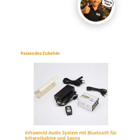
Produktgalerie überspringen
Passendes Zubehör
na
Infraworld Audio System mit Bluetooth für
In
Infrarotkabine und Sauna
La