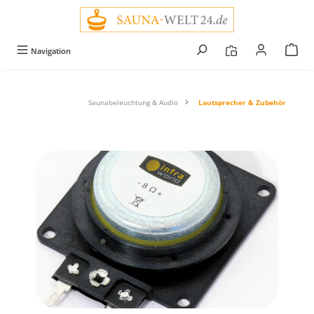
alt springen
Navigation
Saunabeleuchtung & Audio
Lautsprecher & Zubehör
Bildergalerie überspringen