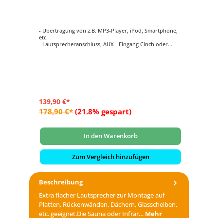
- Übertragung von z.B. MP3-Player, iPod, Smartphone,
- 2
etc.
- H
- Lautsprecheranschluss, AUX - Eingang Cinch oder
- 
Klinke
- 
In
- Fernbedienung (EIN/AUS, Lautstärke+/-), Netzgerät,
- G
Klinkenkabel
- Maße HBT Gerät: ca. 40 x 80 x 93 mm
139,90 €*
56
178,90 €*
(21.8% gespart)
71
In den Warenkorb
Zum Vergleich hinzufügen
Beschreibung
Extra flacher Lautsprecher zur Montage auf
Platten, Rückenwänden, Dächern, Glasscheiben,
etc. geeignet.Die Sauna oder Infrar…
Mehr