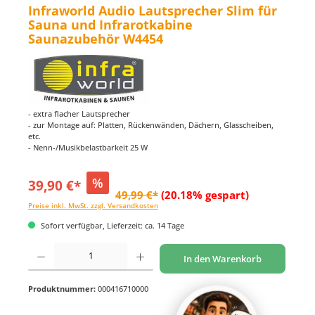
Infraworld Audio Lautsprecher Slim für
Sauna und Infrarotkabine
Saunazubehör W4454
- extra flacher Lautsprecher
- zur Montage auf: Platten, Rückenwänden, Dächern, Glasscheiben,
etc.
- Nenn-/Musikbelastbarkeit 25 W
%
39,90 €*
49,99 €*
(20.18% gespart)
Preise inkl. MwSt. zzgl. Versandkosten
Sofort verfügbar, Lieferzeit: ca. 14 Tage
Produkt Anzahl: Gib den gewünschten Wert ein oder benutze die Schaltflächen um di
In den Warenkorb
Produktnummer:
000416710000