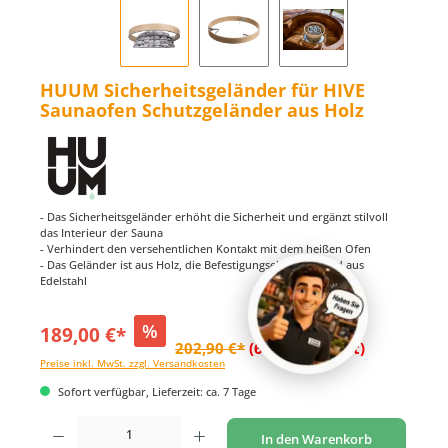
HUUM Sicherheitsgeländer für HIVE
Saunaofen Schutzgeländer aus Holz
- Das Sicherheitsgeländer erhöht die Sicherheit und ergänzt stilvoll
das Interieur der Sauna
- Verhindert den versehentlichen Kontakt mit dem heißen Ofen
- Das Geländer ist aus Holz, die Befestigungselemente sind aus
Edelstahl
%
189,00 €*
202,90 €*
(6.85% gespart)
Preise inkl. MwSt. zzgl. Versandkosten
Sofort verfügbar, Lieferzeit: ca. 7 Tage
Produkt Anzahl: Gib den gewünschten Wert ein oder benutze die Schaltflächen um di
In den Warenkorb