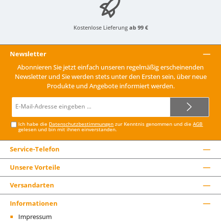
Kostenlose Lieferung
ab 99 €
Newsletter
Abonnieren Sie jetzt einfach unseren regelmäßig erscheinenden
Newsletter und Sie werden stets unter den Ersten sein, über neue
Produkte und Angebote informiert werden.
E-
Mail-
Adresse*
Ich habe die
Datenschutzbestimmungen
zur Kenntnis genommen und die
AGB
gelesen und bin mit ihnen einverstanden.
Service-Telefon
Unsere Vorteile
Versandarten
Informationen
Impressum