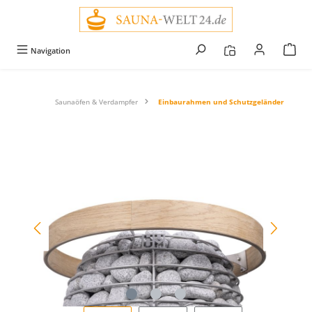
alt springen
Navigation
Saunaöfen & Verdampfer
Einbaurahmen und Schutzgeländer
Bildergalerie überspringen