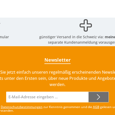
mular
günstiger Versand in die Schweiz via:
meine
separate Kundenanmeldung vorausges
Newsletter
Sie jetzt einfach unseren regelmäßig erscheinenden Newsle
ts unter den Ersten sein, über neue Produkte und Angebote
werden.
E-
Mail-
Adresse*
e
Datenschutzbestimmungen
zur Kenntnis genommen und die
AGB
gelesen u
rstanden.