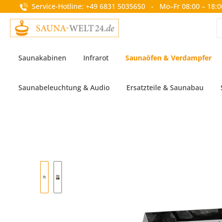
Service-Hotline: +49 6831 5035650 - Mo–Fr 08:00 – 18:0
springen
Zur Hauptnavigation springen
Saunakabinen
Infrarot
Saunaöfen & Verdampfer
Saunabeleuchtung & Audio
Ersatzteile & Saunabau
Bildergalerie überspringen