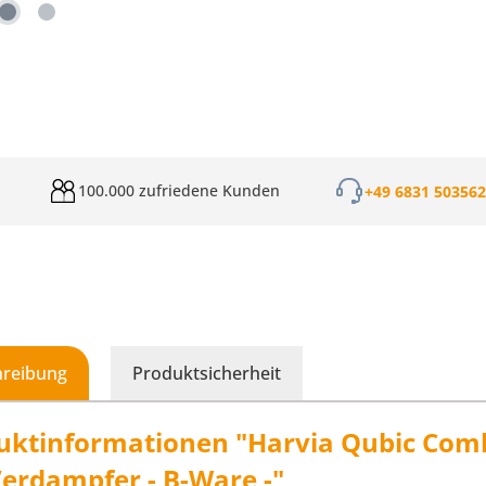
100.000 zufriedene Kunden
+49 6831 50356
hreibung
Produktsicherheit
uktinformationen "Harvia Qubic Comb
Verdampfer - B-Ware -"