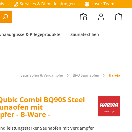
is
-
Services & Dienstleistungen
-
Unser Team
unaaufgüsse & Pflegeprodukte
Saunatextilien
Saunaöfen & Verdampfer
Bi-O Saunaofen
Harvia
Qubic Combi BQ90S Steel
unaofen mit
fer - B-Ware -
nd leistungsstarker Saunaofen mit Verdampfer