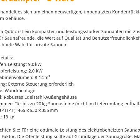
i handelt es sich um einen neuwertigen, unbenutzten Kundenrückl
am Gehäuse. -
ia Qubic ist ein kompakter und leistungsstarker Saunaofen mit zus
ür Saunafreunde, die Wert auf Qualität und Benutzerfreundlichkei
chnete Wahl für private Saunen.​
etails:
fen-Leistung: 9,0 kW
pferleistung: 2,0 kW
abinenvolumen: 8-14 m³
ung: Externe Steuerung erforderlich
ge: Wandmontage
al: Robustes Edelstahl-Außengehäuse
ammer: Für bis zu 20 kg Saunasteine (nicht im Lieferumfang enthalt
 × H × T): 465 x 530 x 355 mm
: 13 kg
achten Sie: Für eine optimale Leistung des elektrobeheizten Saun
r Faktor. Die Ofenleistung sollte auf Grundlage der Saunagröße, M