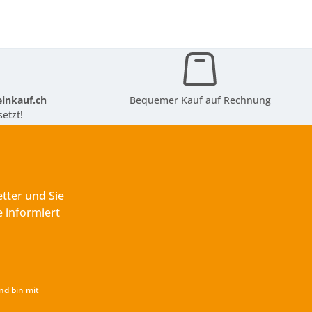
inkauf.ch
Bequemer Kauf auf Rechnung
etzt!
tter und Sie
 informiert
nd bin mit