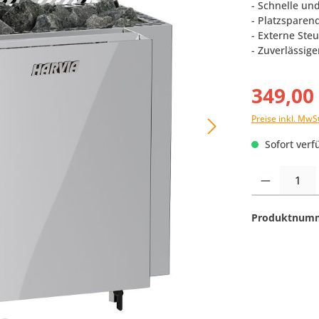
- Schnelle u
- Platzspare
- Externe Ste
- Zuverlässig
349,00
Preise inkl. MwS
Sofort verfü
Produkt Anzahl:
Produktnum