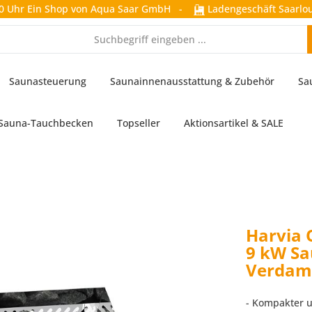
0 Uhr
Ein Shop von Aqua Saar GmbH
-
Ladengeschäft Saarlou
Saunasteuerung
Saunainnenausstattung & Zubehör
Sa
Sauna-Tauchbecken
Topseller
Aktionsartikel & SALE
Harvia 
9 kW Sa
Verdamp
- Kompakter u