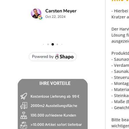
- Hierbe
Kratzer 
Der Harv
Lösung f
ausgezei
Produktd
- Saunao
- Verdam
- Saunak
- Steuer
- Monta
- Materi
- Steink
- Maße (B
- Gewicht
Bitte be
wichtige