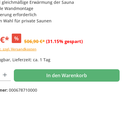
nd gleichmäßige Erwärmung der Sauna
nde Wandmontage
uerung erforderlich
en Wahl für private Saunen
 €*
%
506,90 €*
(31.15% gespart)
t. zzgl. Versandkosten
gbar, Lieferzeit: ca. 1 Tag
 Gib den gewünschten Wert ein oder benutze die Schaltflächen um die Anzahl
In den Warenkorb
mer:
000678710000