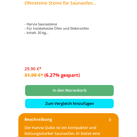
Ofensteine Steine für Saunaofen
Elektroofen AC3000
- Harvia Saunasteine
- Für holzbeheizte Öfen und Elektroöfen
- Inhalt: 20 kg
- ideale Größe
- Größe pro Stein ca. 5-10 cm
29,90 €*
31,90 €*
(6.27% gespart)
In den Warenkorb
Zum Vergleich hinzufügen
Beschreibung
Der Harvia Qubic ist ein kompakter und
leistungsstarker Saunaofen. Er bietet eine