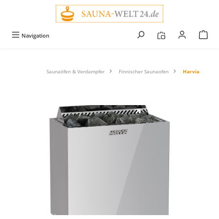
alt springen
Navigation
Saunaöfen & Verdampfer
Finnischer Saunaofen
Harvia
Bildergalerie überspringen