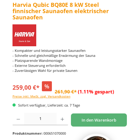
Harvia Qubic BQ80E 8 kW Steel
finnischer Saunaofen elektrischer
Saunaofen
- Kompakter und leistungsstarker Saunaofen
- Schnelle und gleichmäßige Erwärmung der Sauna
- Platzsparende Wandmontage
- Externe Steuerung erforderlich
- Zuverlässigen Wahl für private Saunen
%
259,00 €*
261,90 €*
(1.11% gespart)
Preise inkl. MwSt. zzgl. Versandkosten
Sofort verfügbar, Lieferzeit: ca. 7 Tage
Produkt Anzahl: Gib den gewünschten Wert ein oder benutze die Schaltflächen um di
In den Warenkorb
Produktnummer:
000651070000