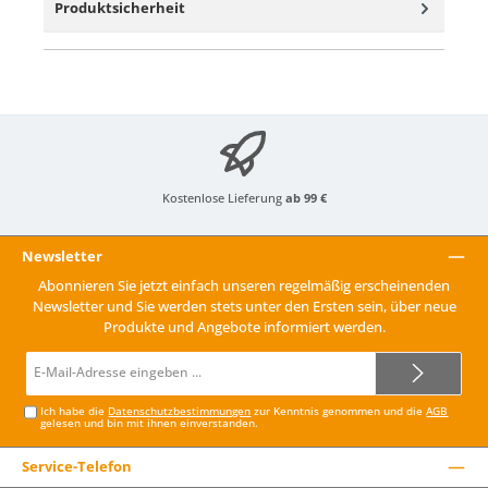
Produktsicherheit
Kostenlose Lieferung
ab 99 €
Newsletter
Abonnieren Sie jetzt einfach unseren regelmäßig erscheinenden
Newsletter und Sie werden stets unter den Ersten sein, über neue
Produkte und Angebote informiert werden.
E-
Mail-
Adresse*
Ich habe die
Datenschutzbestimmungen
zur Kenntnis genommen und die
AGB
gelesen und bin mit ihnen einverstanden.
Service-Telefon