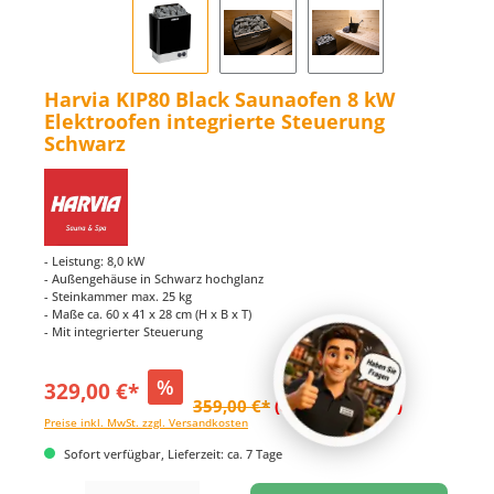
Harvia KIP80 Black Saunaofen 8 kW
Elektroofen integrierte Steuerung
Schwarz
- Leistung: 8,0 kW
- Außengehäuse in Schwarz hochglanz
- Steinkammer max. 25 kg
- Maße ca. 60 x 41 x 28 cm (H x B x T)
- Mit integrierter Steuerung
%
329,00 €*
359,00 €*
(8.36% gespart)
Preise inkl. MwSt. zzgl. Versandkosten
Sofort verfügbar, Lieferzeit: ca. 7 Tage
Produkt Anzahl: Gib den gewünschten Wert ein oder benutze die Schaltflächen um di